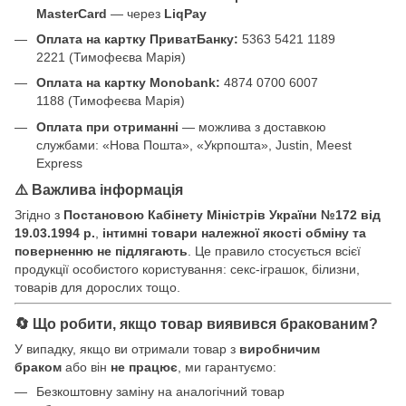
MasterCard
— через
LiqPay
Оплата на картку ПриватБанку:
5363 5421 1189
2221 (Тимофеєва Марія)
Оплата на картку Monobank:
4874 0700 6007
1188 (Тимофеєва Марія)
Оплата при отриманні
— можлива з доставкою
службами: «Нова Пошта», «Укрпошта», Justin, Meest
Express
⚠️ Важлива інформація
Згідно з
Постановою Кабінету Міністрів України №172 від
19.03.1994 р.
,
інтимні товари належної якості обміну та
поверненню не підлягають
. Це правило стосується всієї
продукції особистого користування: секс-іграшок, білизни,
товарів для дорослих тощо.
🔄 Що робити, якщо товар виявився бракованим?
У випадку, якщо ви отримали товар з
виробничим
браком
або він
не працює
, ми гарантуємо:
Безкоштовну заміну на аналогічний товар