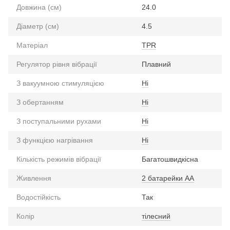
Довжина (см)
24.0
Діаметр (см)
4.5
Матеріал
TPR
Регулятор рівня вібрації
Плавний
З вакуумною стимуляцією
Ні
З обертанням
Ні
З поступальними рухами
Ні
З функцією нагрівання
Ні
Кількість режимів вібрації
Багатошвидкісна
Живлення
2 батарейки АА
Водостійкість
Так
Колір
тілесний