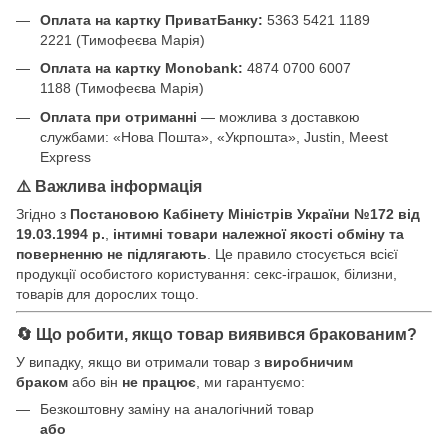
Оплата на картку ПриватБанку:
5363 5421 1189
2221 (Тимофеєва Марія)
Оплата на картку Monobank:
4874 0700 6007
1188 (Тимофеєва Марія)
Оплата при отриманні
— можлива з доставкою
службами: «Нова Пошта», «Укрпошта», Justin, Meest
Express
⚠️ Важлива інформація
Згідно з
Постановою Кабінету Міністрів України №172 від
19.03.1994 р.
,
інтимні товари належної якості обміну та
поверненню не підлягають
. Це правило стосується всієї
продукції особистого користування: секс-іграшок, білизни,
товарів для дорослих тощо.
🔄 Що робити, якщо товар виявився бракованим?
У випадку, якщо ви отримали товар з
виробничим
браком
або він
не працює
, ми гарантуємо:
Безкоштовну заміну на аналогічний товар
або