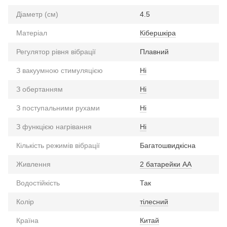
Діаметр (см)
4.5
Матеріал
Кібершкіра
Регулятор рівня вібрації
Плавний
З вакуумною стимуляцією
Ні
З обертанням
Ні
З поступальними рухами
Ні
З функцією нагрівання
Ні
Кількість режимів вібрації
Багатошвидкісна
Живлення
2 батарейки АА
Водостійкість
Так
Колір
тілесний
Країна
Китай