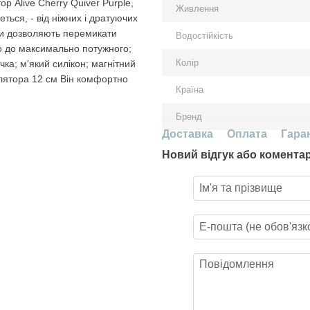
р Alive Cherry Quiver Purple,
Живлення
ться, - від ніжних і дратуючих
ки дозволяють перемикати
Водостійкість
го до максимально потужного;
Колір
чка; м'який силікон; магнітний
улятора 12 см Він комфортно
Країна
Бренд
Доставка
Оплата
Гара
Новий відгук або комента