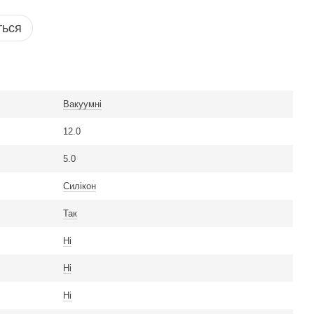
ться
Вакуумні
12.0
5.0
Силікон
Так
Ні
Ні
Ні