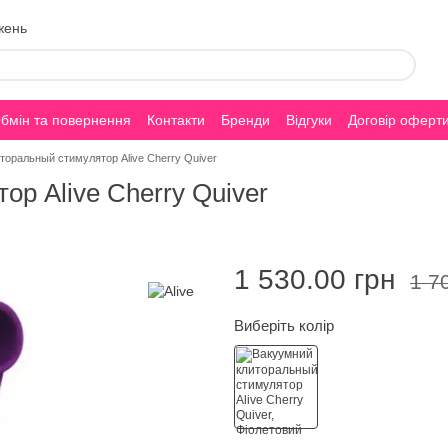
жень
бмін та повернення
Контакти
Бренди
Відгуки
Договір оферт
торальный стимулятор Alive Cherry Quiver
р Alive Cherry Quiver
1 530.00 грн
1 7
Виберіть колір