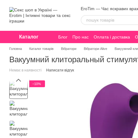
Перейти до основного контенту
EroTim — Час яскравих вра
Каталог
Блог
Про нас
Оплата і доставка
О
Конфіденційність
Головна
Каталог товарів
Вібратори
Вібратори Alive
Вакуумний кли
Вакуумний клиторальный стимулято
Немає в наявності
Написати відгук
−10%