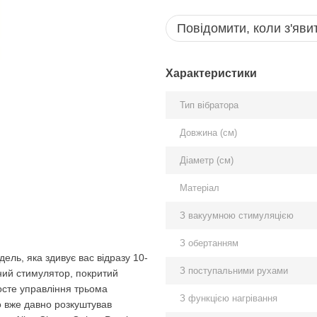
Повідомити, коли з'яви
Характеристики
Тип вібратора
Довжина (см)
Діаметр (см)
Матеріал
З вакуумною стимуляцією
З обертанням
ель, яка здивує вас відразу 10-
З поступальними рухами
ий стимулятор, покритий
осте управління трьома
З функцією нагрівання
о вже давно розкуштував