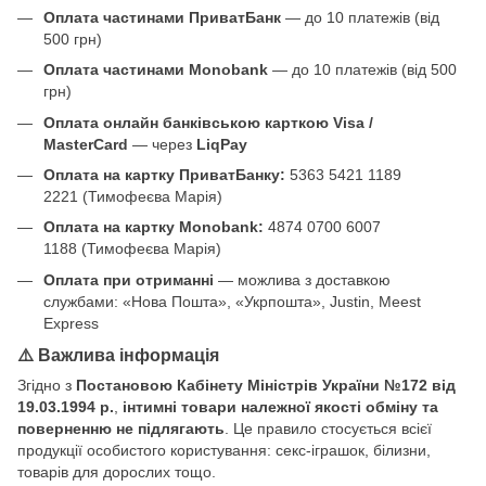
Оплата частинами ПриватБанк
— до 10 платежів (від
500 грн)
Оплата частинами Monobank
— до 10 платежів (від 500
грн)
Оплата онлайн банківською карткою Visa /
MasterCard
— через
LiqPay
Оплата на картку ПриватБанку:
5363 5421 1189
2221 (Тимофеєва Марія)
Оплата на картку Monobank:
4874 0700 6007
1188 (Тимофеєва Марія)
Оплата при отриманні
— можлива з доставкою
службами: «Нова Пошта», «Укрпошта», Justin, Meest
Express
⚠️ Важлива інформація
Згідно з
Постановою Кабінету Міністрів України №172 від
19.03.1994 р.
,
інтимні товари належної якості обміну та
поверненню не підлягають
. Це правило стосується всієї
продукції особистого користування: секс-іграшок, білизни,
товарів для дорослих тощо.