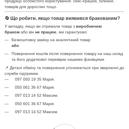
продукції особистого користування: секс-іграшок, білизни,
товарів для дорослих тощо.
🔄 Що робити, якщо товар виявився бракованим?
У випадку, якщо ви отримали товар з
виробничим
браком
або він
не працює
, ми гарантуємо:
Безкоштовну заміну на аналогічний товар
або
Повернення коштів після повернення товару на наш склад
та його додаткової перевірки нашими фахівцями
📌 Деталі обміну та повернення уточнюються при зверненні до
служби підтримки.
097 050 19 35 Марія.
050 061 36 67 Марія.
097 013 14 52 Максим.
050 601 36 67 Марія.
097 013 14 52 Максим.