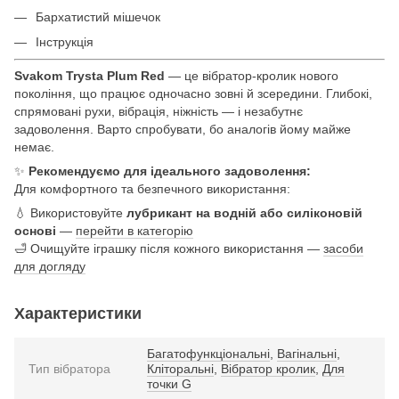
Бархатистий мішечок
Інструкція
Svakom Trysta Plum Red
— це вібратор-кролик нового
покоління, що працює одночасно зовні й зсередини. Глибокі,
спрямовані рухи, вібрація, ніжність — і незабутнє
задоволення. Варто спробувати, бо аналогів йому майже
немає.
✨
Рекомендуємо для ідеального задоволення:
Для комфортного та безпечного використання:
💧 Використовуйте
лубрикант на водній або силіконовій
основі
—
перейти в категорію
🛁 Очищуйте іграшку після кожного використання —
засоби
для догляду
Характеристики
Багатофункціональні
,
Вагінальні
,
Тип вібратора
Кліторальні
,
Вібратор кролик
,
Для
точки G