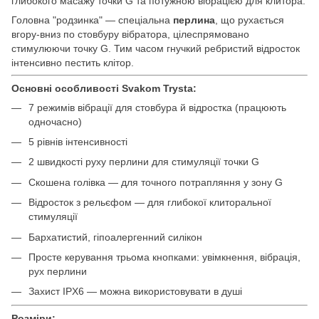
глибокого масажу точки G та потужною вібрацією для клитора.
Головна "родзинка" — спеціальна
перлина
, що рухається
вгору-вниз по стовбуру вібратора, цілеспрямовано
стимулюючи точку G. Тим часом гнучкий ребристий відросток
інтенсивно пестить клітор.
Основні особливості Svakom Trysta:
7 режимів вібрації для стовбура й відростка (працюють
одночасно)
5 рівнів інтенсивності
2 швидкості руху перлини для стимуляції точки G
Скошена голівка — для точного потрапляння у зону G
Відросток з рельєфом — для глибокої клиторальної
стимуляції
Бархатистий, гіпоалергенний силікон
Просте керування трьома кнопками: увімкнення, вібрація,
рух перлини
Захист IPX6 — можна використовувати в душі
Розміри: