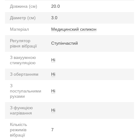
Довжина (см)
20.0
Діаметр (см)
3.0
Матеріал
Медицинский силикон
Регулятор
Ступінчастий
рівня вібрації
З вакуумною
Ні
стимуляцією
З обертанням
Ні
З
поступальними
Ні
рухами
З функцією
Ні
нагрівання
Кількість
режимів
7
вібрації