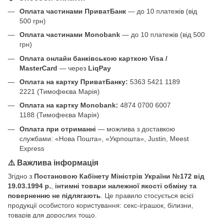
Оплата частинами ПриватБанк
— до 10 платежів (від
500 грн)
Оплата частинами Monobank
— до 10 платежів (від 500
грн)
Оплата онлайн банківською карткою Visa /
MasterCard
— через
LiqPay
Оплата на картку ПриватБанку:
5363 5421 1189
2221 (Тимофеєва Марія)
Оплата на картку Monobank:
4874 0700 6007
1188 (Тимофеєва Марія)
Оплата при отриманні
— можлива з доставкою
службами: «Нова Пошта», «Укрпошта», Justin, Meest
Express
⚠️ Важлива інформація
Згідно з
Постановою Кабінету Міністрів України №172 від
19.03.1994 р.
,
інтимні товари належної якості обміну та
поверненню не підлягають
. Це правило стосується всієї
продукції особистого користування: секс-іграшок, білизни,
товарів для дорослих тощо.