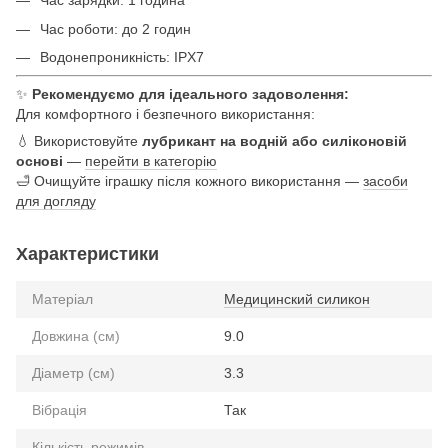
Час зарядки: 1 година
Час роботи: до 2 годин
Водонепроникність: IPX7
✨
Рекомендуємо для ідеального задоволення:
Для комфортного і безпечного використання:
💧 Використовуйте
лубрикант на водній або силіконовій
основі
—
перейти в категорію
🛁 Очищуйте іграшку після кожного використання —
засоби
для догляду
Характеристики
Матеріал
Медицинский силикон
Довжина (см)
9.0
Діаметр (см)
3.3
Вібрація
Так
Кількість режимів