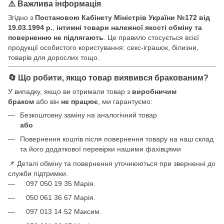
⚠️ Важлива інформація
Згідно з
Постановою Кабінету Міністрів України №172 від
19.03.1994 р.
,
інтимні товари належної якості обміну та
поверненню не підлягають
. Це правило стосується всієї
продукції особистого користування: секс-іграшок, білизни,
товарів для дорослих тощо.
🔄 Що робити, якщо товар виявився бракованим?
У випадку, якщо ви отримали товар з
виробничим
браком
або він
не працює
, ми гарантуємо:
Безкоштовну заміну на аналогічний товар
або
Повернення коштів після повернення товару на наш склад
та його додаткової перевірки нашими фахівцями
📌 Деталі обміну та повернення уточнюються при зверненні до
служби підтримки.
097 050 19 35 Марія.
050 061 36 67 Марія.
097 013 14 52 Максим.