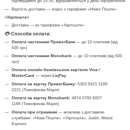
підтверджені до 15:30, відправляються у день оформлення
Вартість доставки — згідно з тарифами «Нової Пошти»
«Укрпошта»
Доставка — за тарифами «Укрпошти»
💳 Способи оплати:
Оплата частинами ПриватБанк
— до 10 платежів (від
500 грн)
Оплата частинами Monobank
— до 10 платежів (від 500
грн)
Оплата онлайн банківською карткою Visa /
MasterCard
— через
LiqPay
Оплата на картку ПриватБанку:
5363 5421 1189
2221 (Тимофеєва Марія)
Оплата на картку Monobank:
4874 0700 6007
1188 (Тимофеєва Марія)
Оплата при отриманні
— можлива з доставкою
службами: «Нова Пошта», «Укрпошта», Justin, Meest
Express