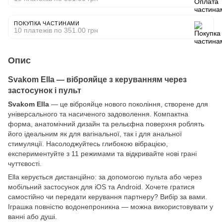
ПОКУПКА ЧАСТИНАМИ
10 платежів по 351.00 грн
Опис
Svakom Ella — віброяйце з керуванням через
застосунок і пульт
Svakom Ella
— це віброяйце нового покоління, створене для
універсального та насиченого задоволення. Компактна
форма, анатомічний дизайн та рельєфна поверхня роблять
його ідеальним як для вагінальної, так і для анальної
стимуляції. Насолоджуйтесь глибокою вібрацією,
експериментуйте з 11 режимами та відкривайте нові грані
чуттєвості.
Ella керується дистанційно: за допомогою пульта або через
мобільний застосунок для iOS та Android. Хочете гратися
самостійно чи передати керування партнеру? Вибір за вами.
Іграшка повністю водонепроникна — можна використовувати у
ванні або душі.