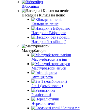
Віброяйця
Насадки і Кільця на пеніс
Кіільця на пеніс
Насадки з Вібрацією
Насадки без вібрації
Мастурбатори
Мастурбатори вагіни
Мастурбатори ануси
Імітація рота
2 в 1 (комбіновані)
Реалістичні
Нереалістичні