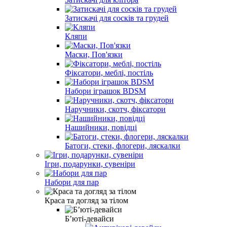
Затискачі для сосків та грудей
Кляпи
Маски, Пов'язки
Фіксатори, меблі, постіль
Набори іграшок BDSM
Наручники, скотч, фіксатори
Нашийники, повідці
Батоги, стеки, флогери, ляскалки
Ігри, подарунки, сувеніри
Набори для пар
Краса та догляд за тілом
Б’юті-девайси