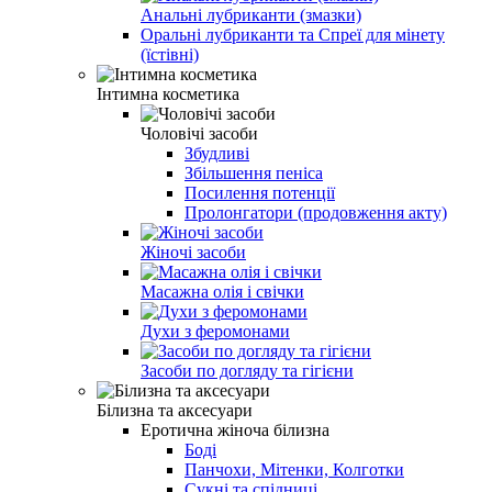
Анальні лубриканти (змазки)
Оральні лубриканти та Спреї для мінету
(їстівні)
Інтимна косметика
Чоловічі засоби
Збудливі
Збільшення пеніса
Посилення потенції
Пролонгатори (продовження акту)
Жіночі засоби
Масажна олія і свічки
Духи з феромонами
Засоби по догляду та гігієни
Білизна та аксесуари
Еротична жіноча білизна
Боді
Панчохи, Мітенки, Колготки
Сукні та спідниці