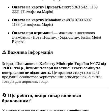
Оплата на картку ПриватБанку:
5363 5421 1189
2221 (Тимофеєва Марія)
Оплата на картку Monobank:
4874 0700 6007
1188 (Тимофеєва Марія)
Оплата при отриманні
— можлива з доставкою
службами: «Нова Пошта», «Укрпошта», Justin, Meest
Express
⚠️ Важлива інформація
Згідно з
Постановою Кабінету Міністрів України №172 від
19.03.1994 р.
,
інтимні товари належної якості обміну та
поверненню не підлягають
. Це правило стосується всієї
продукції особистого користування: секс-іграшок, білизни,
товарів для дорослих тощо.
🔄 Що робити, якщо товар виявився
бракованим?
У випадку, якщо ви отримали товар з
виробничим