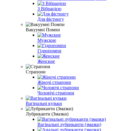
З Вібрацією
Для фістингу
Вакуумні Помпи
Мужские
Гідропомпи
Женские
Страпони
Жіночі страпони
Чоловічі страпони
Вагінальні кульки
Лубриканти (Змазки)
Вагінальні лубриканти (змазки)