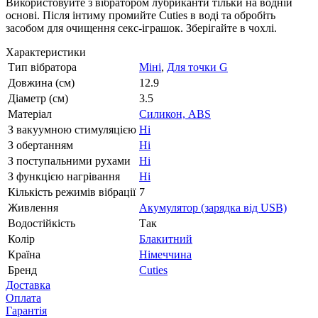
Використовуйте з вібратором лубриканти тільки на водній
основі. Після інтиму промийте Cuties в воді та обробіть
засобом для очищення секс-іграшок. Зберігайте в чохлі.
Характеристики
Тип вібратора
Міні
,
Для точки G
Довжина (см)
12.9
Діаметр (см)
3.5
Матеріал
Силикон, ABS
З вакуумною стимуляцією
Ні
З обертанням
Ні
З поступальними рухами
Ні
З функцією нагрівання
Ні
Кількість режимів вібрації
7
Живлення
Акумулятор (зарядка від USB)
Водостійкість
Так
Колір
Блакитний
Країна
Німеччина
Бренд
Cuties
Доставка
Оплата
Гарантія