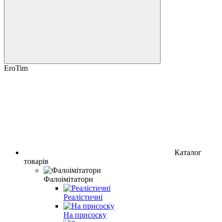
EroTim
Каталог
товарів
Фалоімітатори
Реалістичні
На присоску