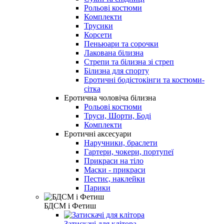
Рольові костюми
Комплекти
Трусики
Корсети
Пеньюари та сорочки
Лакована білизна
Стрепи та білизна зі стреп
Білизна для спорту
Еротичні бодістокінги та костюми-
сітка
Еротична чоловіча білизна
Рольові костюми
Труси, Шорти, Боді
Комплекти
Еротичні аксесуари
Наручники, браслети
Гартери, чокери, портупеї
Прикраси на тіло
Маски - прикраси
Пестис, наклейки
Парики
БДСМ і Фетиш
Затискачі для клітора