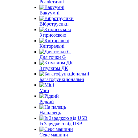
Реалістичні
Вакуумні
Вібротрусики
З присоскою
Кліторальні
Для точки G
З пультом ДК
Багатофункціональні
Міні
Рідкий
На палець
Із Зарядкою від USB
Секс машини