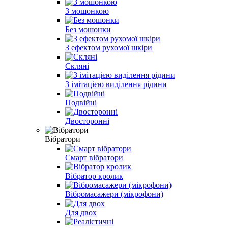
З мошонкою
Без мошонки
З ефектом рухомої шкіри
Скляні
З імітацією виділення рідини
Подвійні
Двосторонні
Вібратори
Смарт вібратори
Вібратор кролик
Вібромасажери (мікрофони)
Для двох