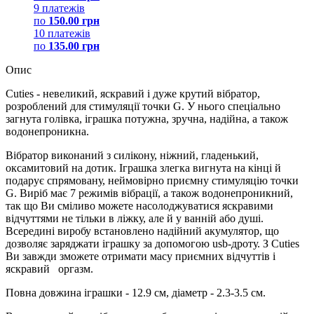
9 платежів
по
150.00 грн
10 платежів
по
135.00 грн
Опис
Cuties - невеликий, яскравий і дуже крутий вібратор,
розроблений для стимуляції точки G. У нього спеціально
загнута голівка, іграшка потужна, зручна, надійна, а також
водонепроникна.
Вібратор виконаний з силікону, ніжний, гладенький,
оксамитовий на дотик. Іграшка злегка вигнута на кінці й
подарує спрямовану, неймовірно приємну стимуляцію точки
G. Виріб має 7 режимів вібрації, а також водонепроникний,
так що Ви сміливо можете насолоджуватися яскравими
відчуттями не тільки в ліжку, але й у ванній або душі.
Всередині виробу встановлено надійний акумулятор, що
дозволяє заряджати іграшку за допомогою usb-дроту. З Cuties
Ви завжди зможете отримати масу приємних відчуттів і
яскравий оргазм.
Повна довжина іграшки - 12.9 см, діаметр - 2.3-3.5 см.