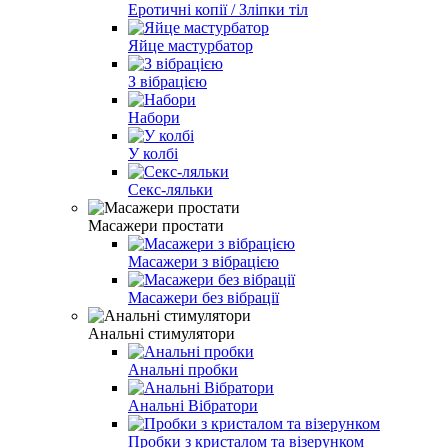
Еротичні копії / Зліпки тіл
Яйце мастурбатор
З вібрацією
Набори
У колбі
Секс-ляльки
Масажери простати
Масажери з вібрацією
Масажери без вібрації
Анальні стимулятори
Анальні пробки
Анальні Вібратори
Пробки з кристалом та візерунком