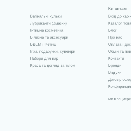
Клієнтам
Вагінальні кульки
Вхід до кабі
Лубриканти (Змазки)
Каталог това
Інтимна косметика
Блог
Білизна та аксесуари
Про нас
БДСМ і Фетиш
Оплата і до
Ігри, подарунки, сувеніри
Обмін та по
Набори для пар
Контакти
Краса та догляд за тілом
Бренди
Відгуки
Договір офе
Конфіденцій
Ми в соцмер