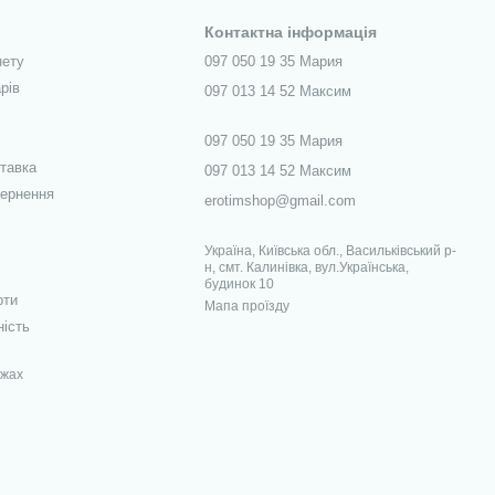
Контактна інформація
нету
097 050 19 35 Мария
рів
097 013 14 52 Максим
097 050 19 35 Мария
ставка
097 013 14 52 Максим
вернення
erotimshop@gmail.com
Україна, Київська обл., Васильківський р-
н, смт. Калинівка, вул.Українська,
будинок 10
рти
Мапа проїзду
ність
ежах