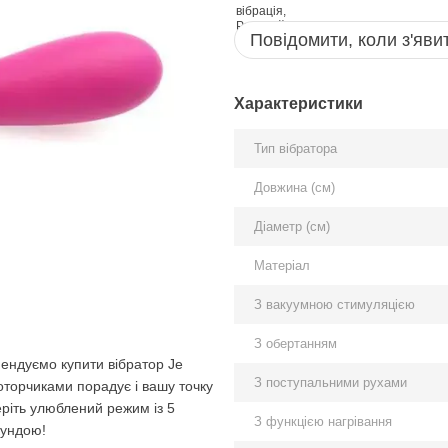
Повідомити, коли з'яви
Характеристики
Тип вібратора
Довжина (см)
Діаметр (см)
Матеріал
З вакуумною стимуляцією
З обертанням
мендуємо купити вібратор Je
З поступальними рухами
моторчиками порадує і вашу точку
беріть улюблений режим із 5
З функцією нагрівання
кундою!