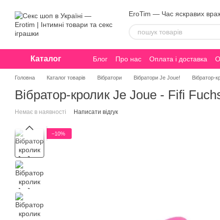
Перейти до основного контенту
EroTim — Час яскравих вра
Каталог
Блог
Про нас
Оплата і доставка
О
Конфіденційність
Головна
Каталог товарів
Вібратори
Вібратори Je Joue!
Вібратор-кр
Вібратор-кролик Je Joue - Fifi Fuc
Немає в наявності
Написати відгук
−10%