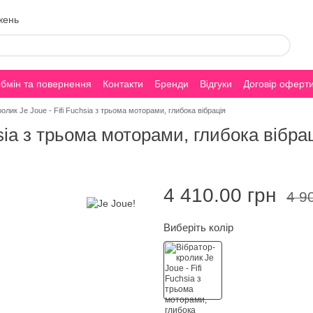
жень
бмін та повернення
Контакти
Бренди
Відгуки
Договір оферт
олик Je Joue - Fifi Fuchsia з трьома моторами, глибока вібрація
hsia з трьома моторами, глибока вібра
4 410.00 грн
4 9
Виберіть колір