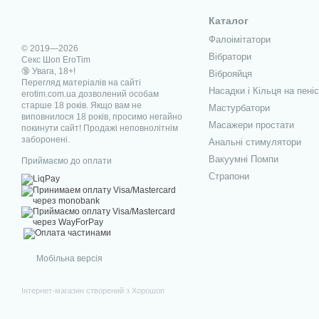
Каталог
Фалоімітатори
© 2019—2026
Вібратори
Секс Шоп EroTim
🔞 Увага, 18+!
Віброяйця
Перегляд матеріалів на сайті
Насадки і Кільця на пеніс
erotim.com.ua дозволений особам
старше 18 років. Якщо вам не
Мастурбатори
виповнилося 18 років, просимо негайно
Масажери простати
покинути сайт! Продажі неповнолітнім
заборонені.
Анальні стимулятори
Вакуумні Помпи
Приймаємо до оплати
Страпони
Мобільна версія
Інтернет-магазин створений з Хорошоп