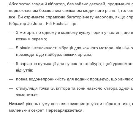
Абсолютно гладкий вібратор, без зайвих деталей, продуманої
першокласним безшовним силіконом медичного рівня. І, головн
все! Ви отримаєте справжню багаторівневу насолоду, якщо спр
Вібратор Je Joue - Fifi Fuchsia - це:
3 мотори: по одному в кожному вушку і один у частині, що
кожним окремо;
5 рівнів інтенсивності вібрації для кожного мотора, від ніжно
призводить до найбурхливіших оргазм;
9 варіантів пульсації для вушок та стовбура, щоб урізномані
відчуттів;
повна водонепроникність для водних процедур, що хвилюю
стимуляція точки G, клітора та зони навколо клітора одноч
заманеться.
Низький рівень шуму дозволяє використовувати вібратор тихо, 
маленький секрет. Перезаряджається.