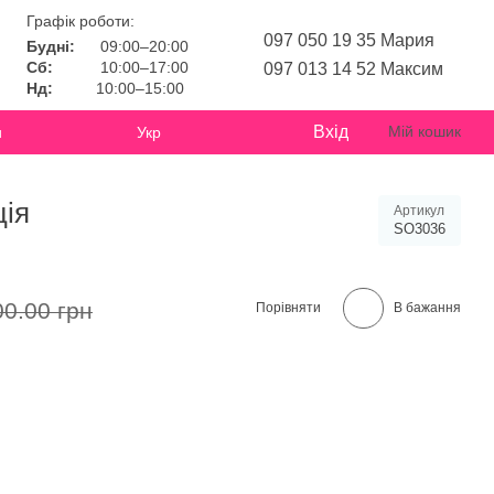
Графік роботи:
097 050 19 35 Мария
Будні:
09:00–20:00
Сб:
10:00–17:00
097 013 14 52 Максим
Нд:
10:00–15:00
Вхід
Мій кошик
и
Укр
ція
Артикул
SO3036
00.00 грн
Порівняти
В бажання