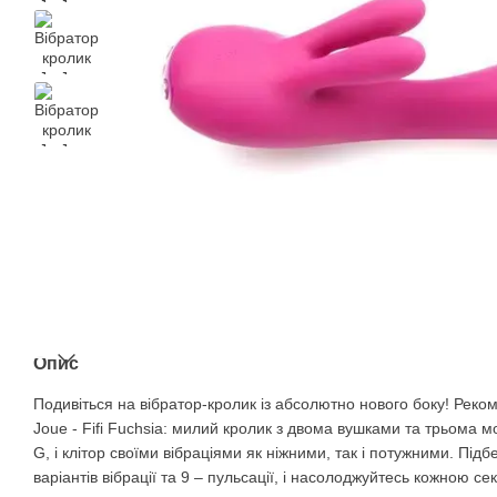
Опис
Подивіться на вібратор-кролик із абсолютно нового боку! Реко
Joue - Fifi Fuchsia: милий кролик з двома вушками та трьома 
G, і клітор своїми вібраціями як ніжними, так і потужними. Під
варіантів вібрації та 9 – пульсації, і насолоджуйтесь кожною се