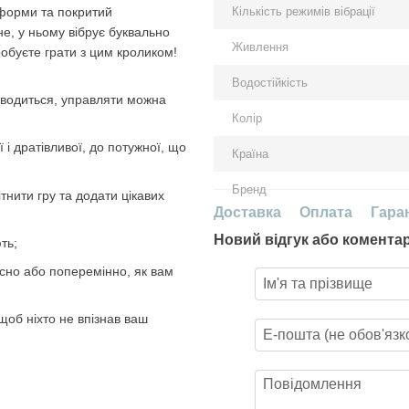
 форми та покритий
Кількість режимів вібрації
е, у ньому вібрує буквально
Живлення
обуєте грати з цим кроликом!
Водостійкість
 вводиться, управляти можна
Колір
ї і дратівливої, до потужної, що
Країна
Бренд
тнити гру та додати цікавих
Доставка
Оплата
Гара
Новий відгук або комента
ть;
асно або поперемінно, як вам
щоб ніхто не впізнав ваш