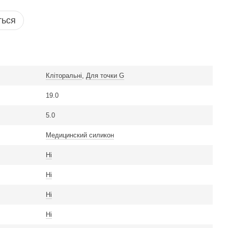
ться
Кліторальні
,
Для точки G
19.0
5.0
Медицинский силикон
Ні
Ні
Ні
Ні