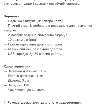
експериментувати і досягати незабутніх оргазмів.
────────────────────────────
Переваги:
— Подвійна стимуляція: клітора і піхви
— Гнучкий ствол із ребристою поверхнею для насичених
відчуттів
— 2 мотори: потужна синхронна вібрація
— 10 режимів вібрації
— Просте керування двома кнопками
— М'який силікон, безпечний для тіла
— USB-зарядка, до 60 хвилин роботи
────────────────────────────
Характеристики:
— Загальна довжина: 18 см
— Робоча довжина: 11 см
— Діаметр: 3 см
— Зарядка: USB
— Час роботи: до 60 хвилин
────────────────────────────
✨
Рекомендуємо для ідеального задоволення: