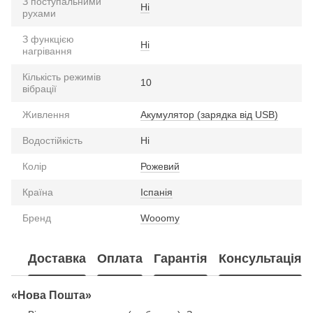
З поступальними
Ні
рухами
З функцією
Ні
нагрівання
Кількість режимів
10
вібрації
Живлення
Акумулятор (зарядка від USB)
Водостійкість
Ні
Колір
Рожевий
Країна
Іспанія
Бренд
Wooomy
Доставка
Оплата
Гарантія
Консультація
«Нова Пошта»