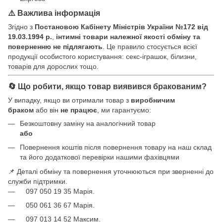
⚠️ Важлива інформація
Згідно з
Постановою Кабінету Міністрів України №172 від
19.03.1994 р.
,
інтимні товари належної якості обміну та
поверненню не підлягають
. Це правило стосується всієї
продукції особистого користування: секс-іграшок, білизни,
товарів для дорослих тощо.
🔄 Що робити, якщо товар виявився бракованим?
У випадку, якщо ви отримали товар з
виробничим
браком
або він
не працює
, ми гарантуємо:
Безкоштовну заміну на аналогічний товар
або
Повернення коштів після повернення товару на наш склад
та його додаткової перевірки нашими фахівцями
📌 Деталі обміну та повернення уточнюються при зверненні до
служби підтримки.
097 050 19 35 Марія.
050 061 36 67 Марія.
097 013 14 52 Максим.