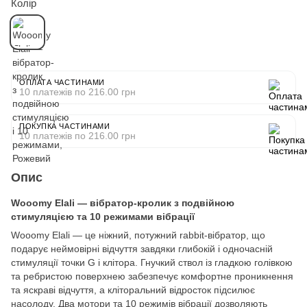
Колір
ОПЛАТА ЧАСТИНАМИ
10 платежів по 216.00 грн
ПОКУПКА ЧАСТИНАМИ
10 платежів по 216.00 грн
Опис
Wooomy Elali — вібратор-кролик з подвійною
стимуляцією та 10 режимами вібрації
Wooomy Elali — це ніжний, потужний rabbit-вібратор, що
подарує неймовірні відчуття завдяки глибокій і одночасній
стимуляції точки G і клітора. Гнучкий ствол із гладкою голівкою
та ребристою поверхнею забезпечує комфортне проникнення
та яскраві відчуття, а кліторальний відросток підсилює
насолоду. Два мотори та 10 режимів вібрації дозволяють