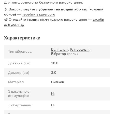
Для комфортного та безпечного використання:
💧 Використовуйте
лубрикант на водній або силіконовій
основі
—
перейти в категорію
🛁 Очищайте іграшку після кожного використання —
засоби
для догляду
Характеристики
Вагінальні
,
Кліторальні
,
Тип вібратора
Вібратор кролик
Довжина (см)
18.0
Діаметр (см)
3.0
Матеріал
Силікон
З вакуумною
Ні
стимуляцією
З обертанням
Ні