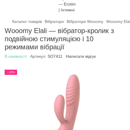
Каталог товарів
Вібратори
Вібратори Wooomy
Wooomy Elal
Wooomy Elali — вібратор-кролик з
подвійною стимуляцією і 10
режимами вібрації
В наявності
Артикул:
SO7411
Написати відгук
−10%