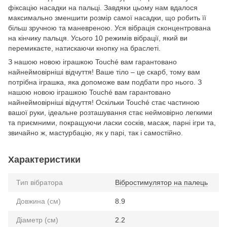
фіксацію насадки на пальці. Завдяки цьому нам вдалося
максимально зменшити розмір самої насадки, що робить її
більш зручною та маневреною. Уся вібрація сконцентрована
на кінчику пальця. Усього 10 режимів вібрації, який ви
перемикаєте, натискаючи кнопку на браслеті.
З нашою новою іграшкою Touché вам гарантовано
найнеймовірніші відчуття! Ваше тіло – це скарб, тому вам
потрібна іграшка, яка допоможе вам подбати про нього. З
нашою новою іграшкою Touché вам гарантовано
найнеймовірніші відчуття! Оскільки Touché стає частиною
вашої руки, ідеальне розташування стає неймовірно легкими
та приємними, покращуючи ласки сосків, масаж, парні ігри та,
звичайно ж, мастурбацію, як у парі, так і самостійно.
Характеристики
Тип вібратора
Вібростимулятор на палець
Довжина (см)
8.9
Діаметр (см)
2.2