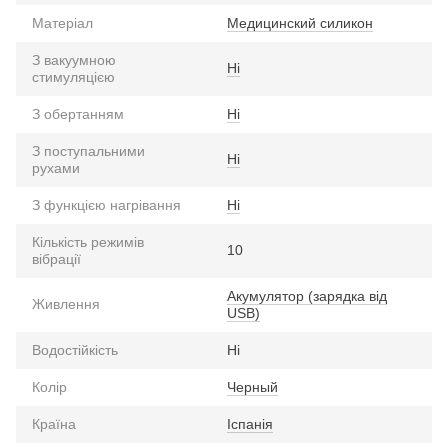
Матеріал
Медицинский силикон
З вакуумною
Ні
стимуляцією
З обертанням
Ні
З поступальними
Ні
рухами
З функцією нагрівання
Ні
Кількість режимів
10
вібрації
Акумулятор (зарядка від
Живлення
USB)
Водостійкість
Ні
Колір
Черный
Країна
Іспанія