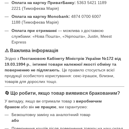
Оплата на картку ПриватБанку:
5363 5421 1189
2221 (Тимофеєва Марія)
Оплата на картку Monobank:
4874 0700 6007
1188 (Тимофеєва Марія)
Оплата при отриманні
— можлива з доставкою
службами: «Нова Пошта», «Укрпошта», Justin, Meest
Express
⚠️ Важлива інформація
Згідно з
Постановою Кабінету Міністрів України №172 від
19.03.1994 р.
,
інтимні товари належної якості обміну та
поверненню не підлягають
. Це правило стосується всієї
продукції особистого користування: секс-іграшок, білизни,
товарів для дорослих тощо.
🔄 Що робити, якщо товар виявився бракованим?
У випадку, якщо ви отримали товар з
виробничим
браком
або він
не працює
, ми гарантуємо:
Безкоштовну заміну на аналогічний товар
або
Повернення коштів після повернення товару на наш склад