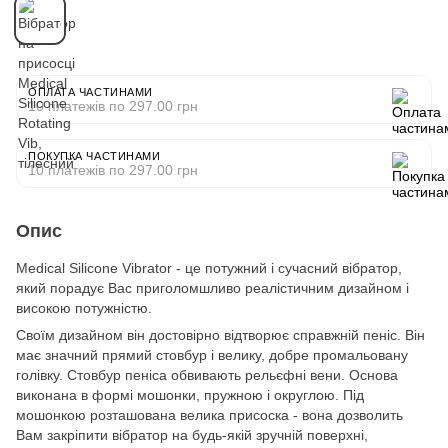
ОПЛАТА ЧАСТИНАМИ
10 платежів по 297.00 грн
ПОКУПКА ЧАСТИНАМИ
10 платежів по 297.00 грн
Опис
Medical Silicone Vibrator - це потужний і сучасний вібратор,
який порадує Вас приголомшливо реалістичним дизайном і
високою потужністю.
Своїм дизайном він достовірно відтворює справжній пеніс. Він
має значний прямий стовбур і велику, добре промальовану
голівку. Стовбур пеніса обвивають рельєфні вени. Основа
виконана в формі мошонки, пружною і округлою. Під
мошонкою розташована велика присоска - вона дозволить
Вам закріпити вібратор на будь-якій зручній поверхні,