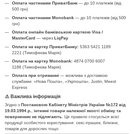
Оплата частинами ПриватБанк
— до 10 платежів (від
500 грн)
Оплата частинами Monobank
— до 10 платежів (від 500
грн)
Оплата онлайн банківською карткою Visa /
MasterCard
— через
LiqPay
Оплата на картку ПриватБанку:
5363 5421 1189
2221 (Тимофеєва Марія)
Оплата на картку Monobank:
4874 0700 6007
1188 (Тимофеєва Марія)
Оплата при отриманні
— можлива з доставкою
службами: «Нова Пошта», «Укрпошта», Justin, Meest
Express
⚠️ Важлива інформація
Згідно з
Постановою Кабінету Міністрів України №172 від
19.03.1994 р.
,
інтимні товари належної якості обміну та
поверненню не підлягають
. Це правило стосується всієї
продукції особистого користування: секс-іграшок, білизни,
товарів для дорослих тощо.