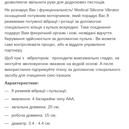
дозволяючи звільнити руки для додаткових пестощів.
Не розчарує Вас і функціональність! Medical Silicone Vibrator
оснащений потужним моторчиком, який порадує Вас 8
режимами потужної вібрації і ротації за допомогою
спеціального кільця з кульок всередині. Таке поєднання
подарує Вам феєричний оргазм і нові, незвідані відчуття.
Керування здійснюється за допомогою пульта - Ви можете
самі контролювати процес, або ж віддати управління
партнеру.
Щоб ігри з вібратором проходили максимально гладко, не
нехтуйте зволожуючою змазкою на водній основі. А після
використання підтримуйте гігієну за допомогою спеціального
засобу для очищення секс-іграшок.
Характеристики:
8 режимів вібрації і пульсації;
живлення: 4 батарейки типу ААА;
загальна довжина: 20 см;
робоча довжина: 15 см;
діаметр: 3.4 - 4.4 см.