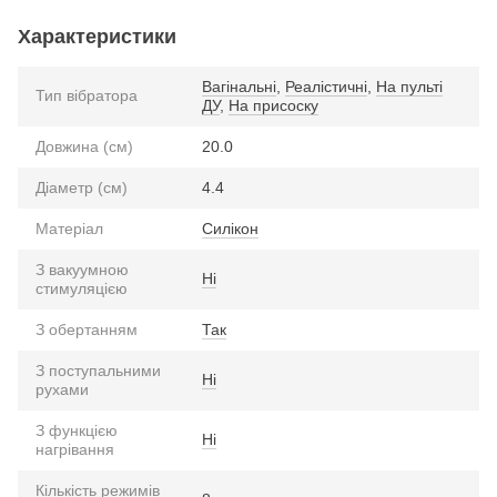
Характеристики
Вагінальні
,
Реалістичні
,
На пульті
Тип вібратора
ДУ
,
На присоску
Довжина (см)
20.0
Діаметр (см)
4.4
Матеріал
Силікон
З вакуумною
Ні
стимуляцією
З обертанням
Так
З поступальними
Ні
рухами
З функцією
Ні
нагрівання
Кількість режимів