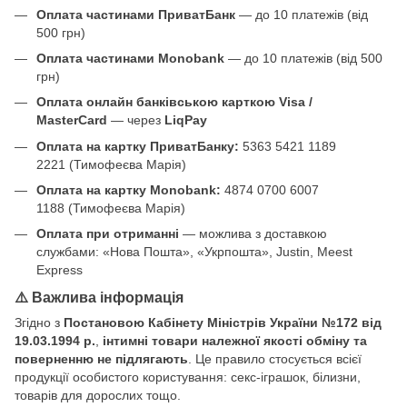
Оплата частинами ПриватБанк
— до 10 платежів (від
500 грн)
Оплата частинами Monobank
— до 10 платежів (від 500
грн)
Оплата онлайн банківською карткою Visa /
MasterCard
— через
LiqPay
Оплата на картку ПриватБанку:
5363 5421 1189
2221 (Тимофеєва Марія)
Оплата на картку Monobank:
4874 0700 6007
1188 (Тимофеєва Марія)
Оплата при отриманні
— можлива з доставкою
службами: «Нова Пошта», «Укрпошта», Justin, Meest
Express
⚠️ Важлива інформація
Згідно з
Постановою Кабінету Міністрів України №172 від
19.03.1994 р.
,
інтимні товари належної якості обміну та
поверненню не підлягають
. Це правило стосується всієї
продукції особистого користування: секс-іграшок, білизни,
товарів для дорослих тощо.