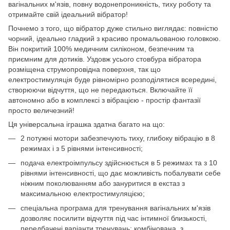
вагінальних м'язів, повну водонепроникність, тиху роботу та
отримайте свій ідеальний вібратор!
Почнемо з того, що вібратор дуже стильно виглядає: повністю
чорний, ідеально гладкий з красиво промальованою головкою.
Він покритий 100% медичним силіконом, безпечним та
приємним для дотиків. Уздовж усього стовбура вібратора
розміщена струмопровідна поверхня, так що
електростимуляція буде рівномірно розподілятися всередині,
створюючи відчуття, що не передаються. Включайте її
автономно або в комплексі з вібрацією - простір фантазії
просто величезний!
Ця універсальна іграшка здатна багато на що:
2 потужні мотори забезпечують тиху, глибоку вібрацію в 8
режимах і з 5 рівнями інтенсивності;
подача електроімпульсу здійснюється в 5 режимах та з 10
рівнями інтенсивності, що дає можливість побалувати себе
ніжним поколюванням або зануритися в екстаз з
максимальною електростимуляцією;
спеціальна програма для тренування вагінальних м'язів
дозволяє посилити відчуття під час інтимної близькості,
передбачені варіанти тренувань: комбінована, з