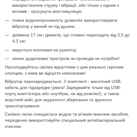
використанням струму і вібрації, або тільки з одним з
впливів - просунута міостимуляція;
повна водонепроникність дозволяє використовувати
вібратор у ванній чи під душем;
довжина 17 см і діаметр, що плавно переходить від 3,5 до
4,3 см;
керується кнопками на рукоятці;
ніяких додаткових пристроїв чи проводів не потрібно!
Насолоджуйтесь своїми відчуттями з цим реально гарячим
хлопцем, з яким ви відчуєте неможливе!
Вібратор перезаряджається. У комплекті - магнітний USB-
кабель для підзарядки (увага! Заряджайте тільки від USB-
порту комп'ютера або ноутбука, не від розетки!), а також
жорсткий кейс для акуратного зберігання та зручного
транспортування.
Силікон легко очищається водою та м'яким миючим засобом,
періодично використовуйте спеціальний антибактеріальний
очисник.