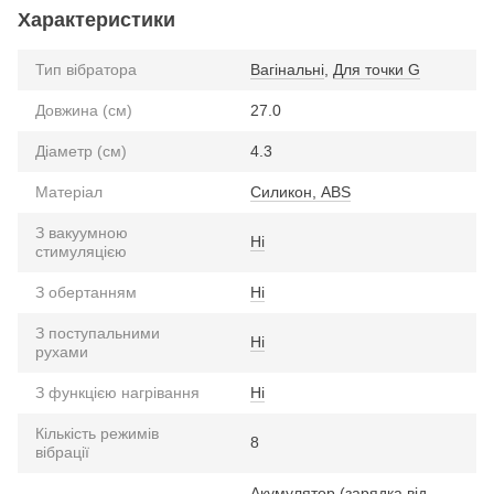
Характеристики
Тип вібратора
Вагінальні
,
Для точки G
Довжина (см)
27.0
Діаметр (см)
4.3
Матеріал
Силикон, ABS
З вакуумною
Ні
стимуляцією
З обертанням
Ні
З поступальними
Ні
рухами
З функцією нагрівання
Ні
Кількість режимів
8
вібрації
Акумулятор (зарядка від