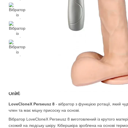
Опис
LoveCloneX Perseusz 8
- вібратор з функцією ротації, який чу
член та має міцну присоску на основі.
Вібратор LoveCloneX Perseusz 8 виготовлений із крутого матері
схожий на людську шкіру. Кібершкіра зроблена на основі терм