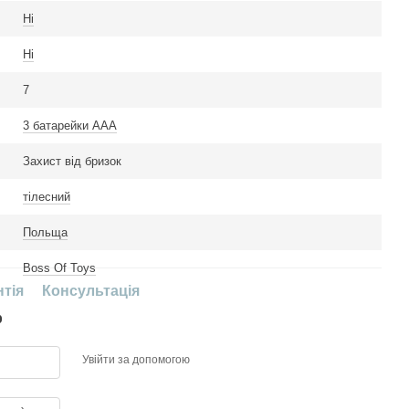
Ні
Ні
7
3 батарейки ААА
Захист вiд бризок
тілесний
Польща
Boss Of Toys
нтія
Консультація
р
Увійти за допомогою