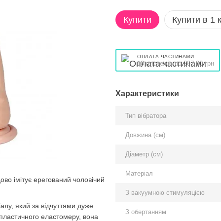
Купити
Купити в 1 к
ОПЛАТА ЧАСТИНАМИ
10 платежів по 207.00 грн
Характеристики
Тип вібратора
Довжина (см)
Діаметр (см)
Матеріал
дово імітує ерегований чоловічий
З вакуумною стимуляцією
алу, який за відчуттями дуже
З обертанням
опластичного еластомеру, вона