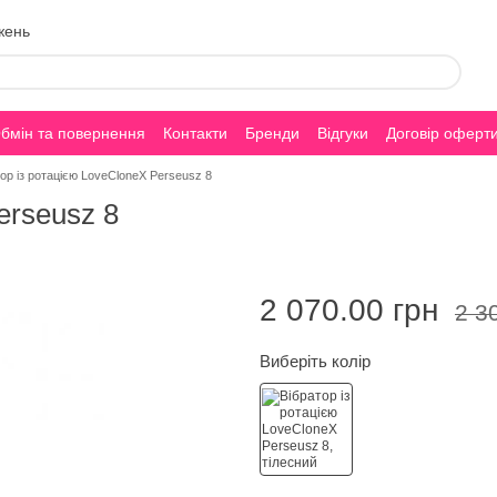
жень
бмін та повернення
Контакти
Бренди
Відгуки
Договір оферт
ор із ротацією LoveCloneX Perseusz 8
erseusz 8
2 070.00 грн
2 3
Виберіть колір