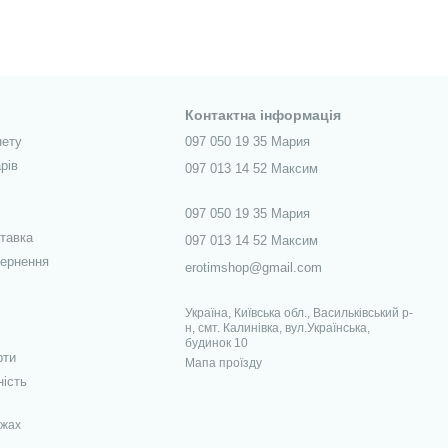
Контактна інформація
нету
097 050 19 35 Мария
рів
097 013 14 52 Максим
097 050 19 35 Мария
ставка
097 013 14 52 Максим
вернення
erotimshop@gmail.com
Україна, Київська обл., Васильківський р-
н, смт. Калинівка, вул.Українська,
будинок 10
рти
Мапа проїзду
ність
ежах