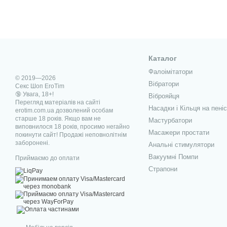
Каталог
Фалоімітатори
© 2019—2026
Вібратори
Секс Шоп EroTim
🔞 Увага, 18+!
Віброяйця
Перегляд матеріалів на сайті
Насадки і Кільця на пеніс
erotim.com.ua дозволений особам
старше 18 років. Якщо вам не
Мастурбатори
виповнилося 18 років, просимо негайно
Масажери простати
покинути сайт! Продажі неповнолітнім
заборонені.
Анальні стимулятори
Вакуумні Помпи
Приймаємо до оплати
Страпони