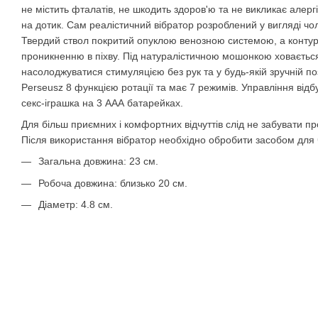
не містить фталатів, не шкодить здоров'ю та не викликає алерг
на дотик. Сам реалістичний вібратор розроблений у вигляді чоло
Твердий ствол покритий опуклою венозною системою, а конту
проникненню в піхву. Під натуралістичною мошонкою ховаєтьс
насолоджуватися стимуляцією без рук та у будь-якій зручній 
Perseusz 8 функцією ротації та має 7 режимів. Управління від
секс-іграшка на 3 ААА батарейках.
Для більш приємних і комфортних відчуттів слід не забувати пр
Після використання вібратор необхідно обробити засобом для 
Загальна довжина: 23 см.
Робоча довжина: близько 20 см.
Діаметр: 4.8 см.