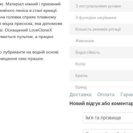
ію. Матеріал ніжний і приємний
З поступальними рухами
вічого пеніса в стані ерекції.
рна головка сприяє плавному
З функцією нагрівання
я міцна присоска, яка допоможе
Кількість режимів ротації
позі. Оснащений LoveCloneX
бувається пультом, а працює
Живлення
о лубриканти на водній основі.
Водостійкість
чищення секс-іграшок.
Колір
Країна
Бренд
Доставка
Оплата
Гара
Новий відгук або комента