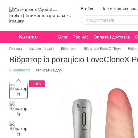
Перейти до основного контенту
EroTim — Час яскравих вра
Каталог
Блог
Про нас
Оплата і доставка
О
Конфіденційність
Головна
Каталог товарів
Вібратори
Вібратори Boss Of Toys
Вібрат
Вібратор із ротацією LoveCloneX P
В наявності
Написати відгук
−10%