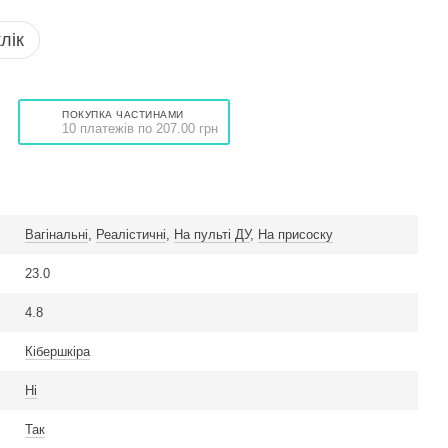
лік
ПОКУПКА ЧАСТИНАМИ
10 платежів по 207.00 грн
Вагінальні
,
Реалістичні
,
На пульті ДУ
,
На присоску
23.0
4.8
Кібершкіра
Ні
Так