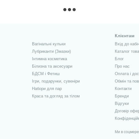
Клієнтам
Вагінальні кульки
Вхід до кабі
Лубриканти (Змазки)
Каталог това
Інтимна косметика
Блог
Білизна та аксесуари
Про нас
БДСМ і Фетиш
Оплата і до
Ігри, подарунки, сувеніри
Обмін та по
Набори для пар
Контакти
Краса та догляд за тілом
Бренди
Відгуки
Договір офе
Конфіденцій
Ми в соцмер