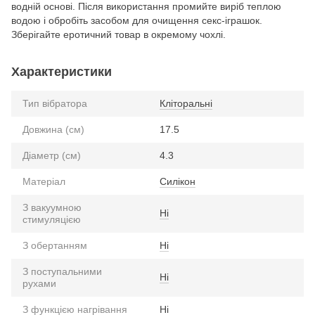
водній основі. Після використання промийте виріб теплою
водою і обробіть засобом для очищення секс-іграшок.
Зберігайте еротичний товар в окремому чохлі.
Характеристики
Тип вібратора
Кліторальні
Довжина (см)
17.5
Діаметр (см)
4.3
Матеріал
Силікон
З вакуумною
Ні
стимуляцією
З обертанням
Ні
З поступальними
Ні
рухами
З функцією нагрівання
Ні