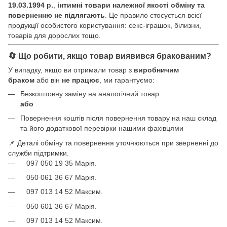
19.03.1994 р.
,
інтимні товари належної якості обміну та
поверненню не підлягають
. Це правило стосується всієї
продукції особистого користування: секс-іграшок, білизни,
товарів для дорослих тощо.
🔄 Що робити, якщо товар виявився бракованим?
У випадку, якщо ви отримали товар з
виробничим
браком
або він
не працює
, ми гарантуємо:
Безкоштовну заміну на аналогічний товар
або
Повернення коштів після повернення товару на наш склад
та його додаткової перевірки нашими фахівцями
📌 Деталі обміну та повернення уточнюються при зверненні до
служби підтримки.
097 050 19 35 Марія.
050 061 36 67 Марія.
097 013 14 52 Максим.
050 601 36 67 Марія.
097 013 14 52 Максим.