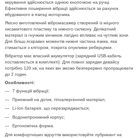
керування здійснюється однією кнопочкою на ручці.
Ефективне поширення вібрації здійснюється за рахунок
вбудованого в язичці моторчика.
Якісно виготовлений вібромасажер створений із міцного
оксамитового пластику та ніжного силікону. Делікатний
матеріал із гнучким кінчиком лагідно впливає на чутливі зони.
Для більш яскравих моментів нижня частина язика, яка
стикається з клітором, покрита опуклими реберцями.
Вібратор має власний акумулятор (зарядний USB-кабель
поставляється в комплекті). Для повної зарядки девайсу
потрібно 120 хв, на яких він зможе безперервно пропрацювати
до 2 годин.
Особливості:
7 функцій вібрації;
Приємний на дотик, гіпоалергенний матеріал;
Li-Ion батарея, що перезаряджається;
Водонепроникний корпус;
Ергономічна форма.
Для комфортніших відчуттів використовуйте лубрикант на