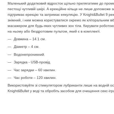
Маленький додатковий відросток щільно прилягатиме до пром
пестощі чутливій шкірі. А ерекційне кільце не лише допоможе за
підтримає ерекцію та затримає еякуляцію. У Knight&Bullet 9 реж
знімний, і ним можна користуватися окремо як кліторальним в
масажером для будь-яких чутливих зон тіла. Керувати робото
на ньому або бездротовим пультом, який є в комплекті.
Довжина – 14.1 см.
Діаметр – 4 см.
Водонепроникний.
Зарядка - USB-провід.
Час зарядки – 60 хвилин.
Час роботи – 120 хвилин.
Використовуйте зі стимулятором лубриканти лише на водній ос
Knight&Bullet у воді та обробіть засобом для очищення секс-ігра