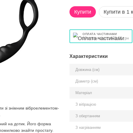
Купити
Купити в 1 к
ОПЛАТА ЧАСТИНАМИ
10 платежів по 171.00 грн
Характеристики
Довжина (см)
Діаметр (см)
Матеріал
З вібрацією
ти зі знімним віброелементом-
.
З обертанням
мний на дотик. Його форма
З нагріванням
зпомилково знайти простату.