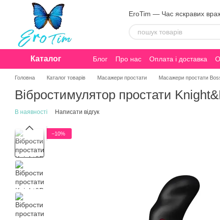
Перейти до основного контенту
EroTim — Час яскравих вра
Каталог
Блог
Про нас
Оплата і доставка
О
Конфіденційність
Головна
Каталог товарів
Масажери простати
Масажери простати Bos
Вібростимулятор простати Knight&B
В наявності
Написати відгук
−10%