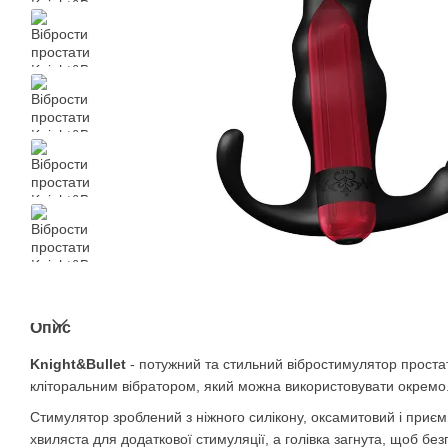
Опис
Knight&Bullet
- потужний та стильний вібростимулятор проста
кліторальним вібратором, який можна використовувати окремо
Стимулятор зроблений з ніжного силікону, оксамитовий і приє
хвиляста для додаткової стимуляції, а голівка загнута, щоб бе