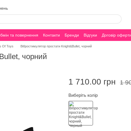
жень
бмін та повернення
Контакти
Бренди
Відгуки
Договір оферт
s Of Toys
Вібростимулятор простати Knight&Bullet, чорний
ullet, чорний
1 710.00 грн
1 9
Виберіть колір