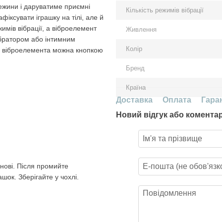
ежини і даруватиме приємні
Кількість режимів вібрації
фіксувати іграшку на тілі, але й
имів вібрації, а віброелемент
Живлення
ібратором або інтимним
Колір
ю віброелемента можна кнопкою
Бренд
Країна
Доставка
Оплата
Гара
Новий відгук або комента
нові. Після промийте
шок. Зберігайте у чохлі.