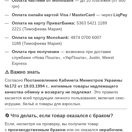
Оплата частями от Monobank
— до 10 платежей (от 500
грн)
Оплата онлайн картой Visa / MasterCard
— через
LiqPay
Оплата на карту ПриватБанка:
5363 5421 1189
2221 (Тимофеева Мария)
Оплата на карту Monobank:
4874 0700 6007
1188 (Тимофеева Мария)
Оплата при получении
— возможна при доставке
службами «Нова Пошта», «УкрПошта», Justin, Meest
Express
⚠️ Важно знать
Согласно
Постановлению Кабинета Министров Украины
№172 от 19.03.1994 г.
,
интимные товары надлежащего
качества обмену и возврату не подлежат
. Это правило
касается всей продукции личного пользования, включая секс-
игрушки, бельё и товары для взрослых.
🔄 Что делать, если товар оказался с браком?
Если, несмотря на проверку, вы получили товар
с
производственным браком
или он оказался
нерабочим
,