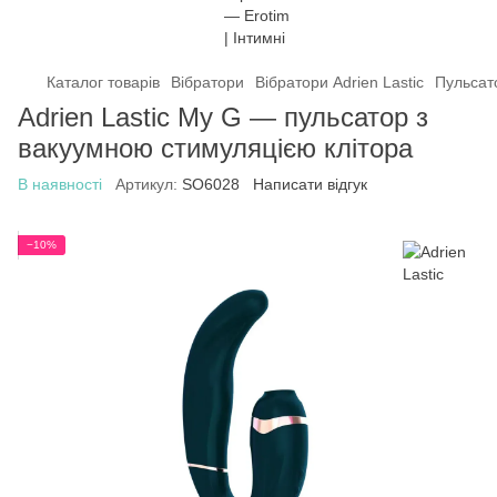
Каталог товарів
Вібратори
Вібратори Adrien Lastic
Пульсато
Adrien Lastic My G — пульсатор з
вакуумною стимуляцією клітора
В наявності
Артикул:
SO6028
Написати відгук
−10%