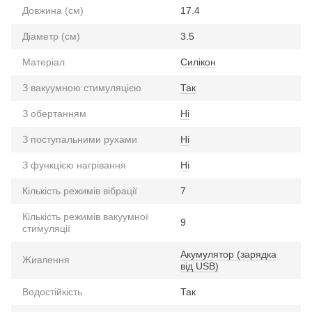
Довжина (см)
17.4
Діаметр (см)
3.5
Матеріал
Силікон
З вакуумною стимуляцією
Так
З обертанням
Ні
З поступальними рухами
Ні
З функцією нагрівання
Ні
Кількість режимів вібрації
7
Кількість режимів вакуумної
9
стимуляції
Акумулятор (зарядка
Живлення
від USB)
Водостійкість
Так