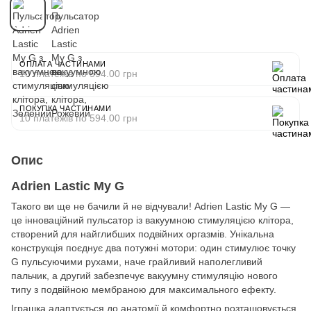
ОПЛАТА ЧАСТИНАМИ
10 платежів по 594.00 грн
ПОКУПКА ЧАСТИНАМИ
10 платежів по 594.00 грн
Опис
Adrien Lastic My G
Такого ви ще не бачили й не відчували! Adrien Lastic My G —
це інноваційний пульсатор із вакуумною стимуляцією клітора,
створений для найглибших подвійних оргазмів. Унікальна
конструкція поєднує два потужні мотори: один стимулює точку
G пульсуючими рухами, наче грайливий наполегливий
пальчик, а другий забезпечує вакуумну стимуляцію нового
типу з подвійною мембраною для максимального ефекту.
Іграшка адаптується до анатомії й комфортно розташовується