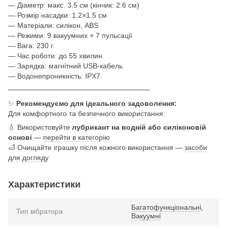
— Діаметр: макс. 3.5 см (кінчик: 2.6 см)
— Розмір насадки: 1.2×1.5 см
— Матеріали: силікон, ABS
— Режими: 9 вакуумних + 7 пульсації
— Вага: 230 г
— Час роботи: до 55 хвилин
— Зарядка: магнітний USB-кабель
— Водонепроникність: IPX7
────────────────────────────
✨
Рекомендуємо для ідеального задоволення:
Для комфортного та безпечного використання:
💧 Використовуйте
лубрикант на водній або силіконовій
основі
—
перейти в категорію
🛁 Очищайте іграшку після кожного використання —
засоби
для догляду
Характеристики
Багатофункціональні
,
Тип вібратора
Вакуумні