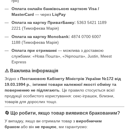
грн)
Оплата онлайн банківською карткою Visa /
MasterCard
— через
LiqPay
Оплата на картку ПриватБанку:
5363 5421 1189
2221 (Тимофеєва Марія)
Оплата на картку Monobank:
4874 0700 6007
1188 (Тимофеєва Марія)
Оплата при отриманні
— можлива з доставкою
службами: «Нова Пошта», «Укрпошта», Justin, Meest
Express
⚠️ Важлива інформація
Згідно з
Постановою Кабінету Міністрів України №172 від
19.03.1994 р.
,
інтимні товари належної якості обміну та
поверненню не підлягають
. Це правило стосується всієї
продукції особистого користування: секс-іграшок, білизни,
товарів для дорослих тощо.
🔄 Що робити, якщо товар виявився бракованим?
У випадку, якщо ви отримали товар з
виробничим
браком
або він
не працює
, ми гарантуємо: