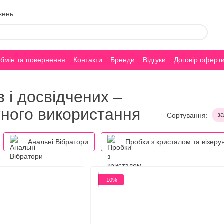
жень
бмін та повернення
Контакти
Бренди
Відгуки
Договір оферт
 і досвідчених –
ного використання
з
Сортування:
Анальні Вібратори
Пробки з кристалом та візеру
−10%