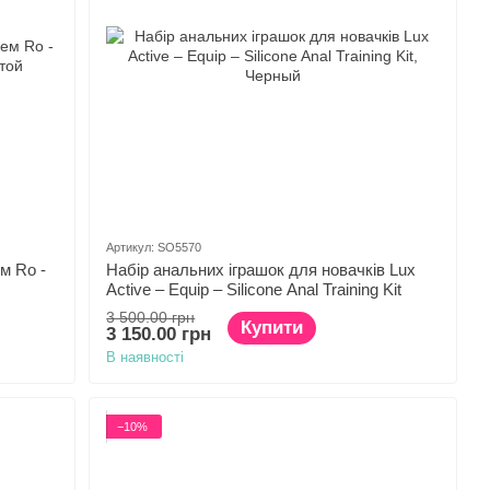
Артикул: SO5570
м Ro -
Набір анальних іграшок для новачків Lux
Active – Equip – Silicone Anal Training Kit
3 500.00 грн
Купити
3 150.00 грн
В наявності
−10%