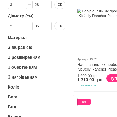
Від Довжина (см)
До Довжина (см)
ОК
Діаметр (см)
Від Діаметр (см)
До Діаметр (см)
ОК
Матеріал
З вібрацією
З розширенням
Артикул: 430261
Набір анальних пробок
З обертанням
Kit Jelly Rancher Plea
1 900.00 грн
З нагріванням
Куп
1 710.00 грн
В наявності
Колір
Вага
−10%
Вид
Бренд