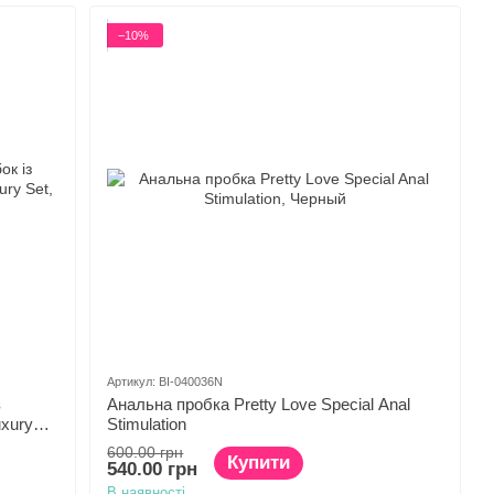
−10%
Артикул: BI-040036N
з
Анальна пробка Pretty Love Special Anal
uxury
Stimulation
600.00 грн
Купити
540.00 грн
В наявності