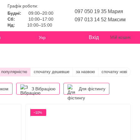
Графік роботи:
097 050 19 35 Мария
Будні:
09:00–20:00
Сб:
10:00–17:00
097 013 14 52 Максим
Нд:
10:00–15:00
Вхід
Мій кошик
и
Укр
а популярністю
спочатку дешевше
за назвою
спочатку нові
нком
З Вібрацією
Для фістингу
−10%