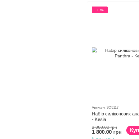
−10%
Артикул: SO5117
Набір силіконових ан
- Kesia
2 000.00 грн
Куп
1 800.00 грн
В наявності