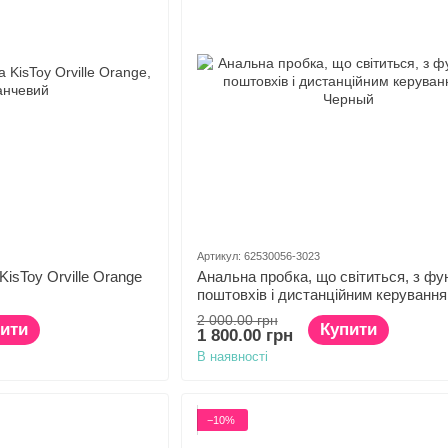
Артикул: 62530056-3023
isToy Orville Orange
Анальна пробка, що світиться, з фу
поштовхів і дистанційним керуванн
2 000.00 грн
ити
Купити
1 800.00 грн
В наявності
−10%