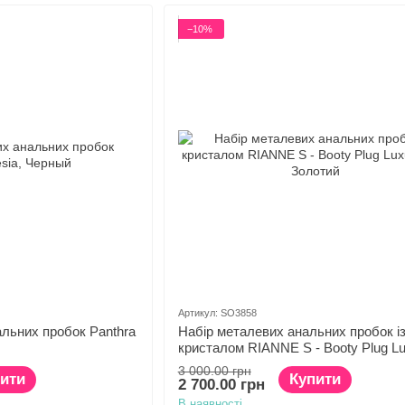
−10%
Артикул: SO3858
альних пробок Panthra
Набір металевих анальних пробок і
кристалом RIANNE S - Booty Plug L
Set
3 000.00 грн
ити
Купити
2 700.00 грн
В наявності