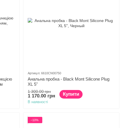
Артикул: 6610CN00750
нкцією
Анальна пробка - Black Mont Silicone Plug
ям
XL 5"
1 300.00 грн
Купити
1 170.00 грн
В наявності
−10%