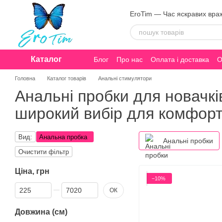
Перейти до основного контенту
EroTim — Час яскравих вра
Каталог
Блог
Про нас
Оплата і доставка
О
Конфіденційність
Головна
Каталог товарів
Анальні стимулятори
Анальні пробки для новачків
широкий вибір для комфорт
Вид:
Анальна пробка
Анальні пробки
Очистити фільтр
Ціна, грн
−10%
Від Ціна, грн
До Ціна, грн
ОК
Довжина (см)