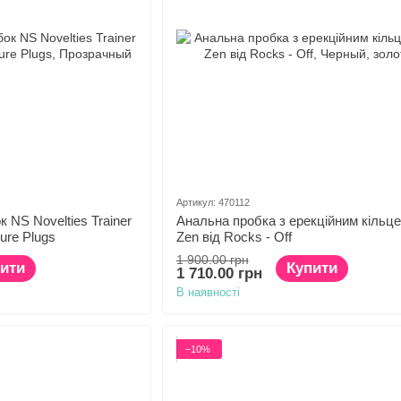
Артикул: 470112
 NS Novelties Trainer
Анальна пробка з ерекційним кільце
sure Plugs
Zen від Rocks - Off
1 900.00 грн
ити
Купити
1 710.00 грн
В наявності
−10%