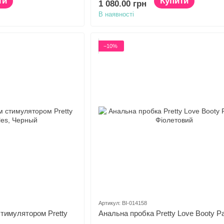
ти
Купити
1 080.00 грн
В наявності
−10%
Артикул: BI-014158
тимулятором Pretty
Анальна пробка Pretty Love Booty P