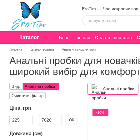
Перейти до основного контенту
EroTim — Час яскравих вра
Каталог
Блог
Про нас
Оплата і доставка
О
Конфіденційність
Головна
Каталог товарів
Анальні стимулятори
Анальні пробки для новачків
широкий вибір для комфорт
Вид:
Анальна пробка
Анальні пробки
Очистити фільтр
Ціна, грн
−10%
Від Ціна, грн
До Ціна, грн
ОК
Довжина (см)