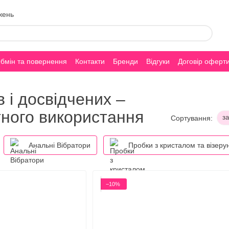
жень
бмін та повернення
Контакти
Бренди
Відгуки
Договір оферт
 і досвідчених –
ного використання
з
Сортування:
Анальні Вібратори
Пробки з кристалом та візеру
−10%