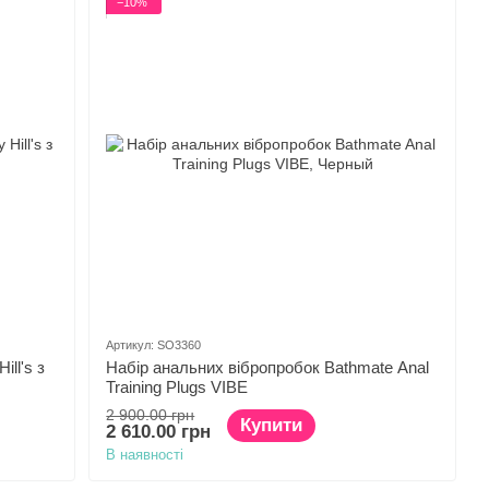
−10%
Артикул: SO3360
Набір анальних вібропробок Bathmate Anal
ll's з
Training Plugs VIBE
2 900.00 грн
Купити
2 610.00 грн
В наявності