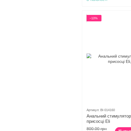
−10%
Артикул: BI-014160
Анальний стимулятор 
присосці Eli
800.00 грн