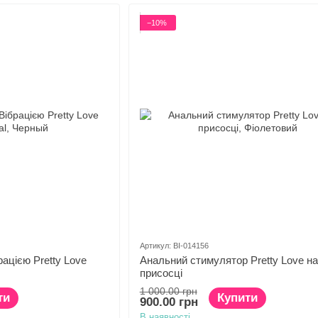
−10%
Артикул: BI-014156
ацією Pretty Love
Анальний стимулятор Pretty Love на
присосці
1 000.00 грн
ти
Купити
900.00 грн
В наявності