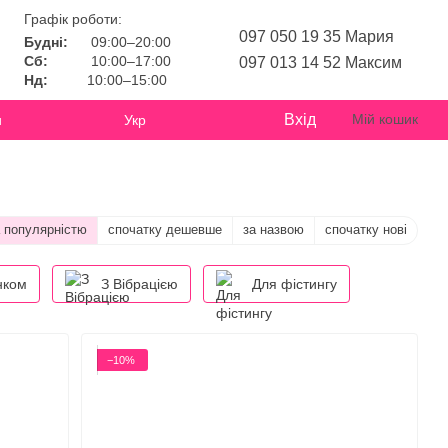
Графік роботи:
097 050 19 35 Мария
Будні:
09:00–20:00
Сб:
10:00–17:00
097 013 14 52 Максим
Нд:
10:00–15:00
Вхід
Мій кошик
и
Укр
а популярністю
спочатку дешевше
за назвою
спочатку нові
нком
З Вібрацією
Для фістингу
−10%