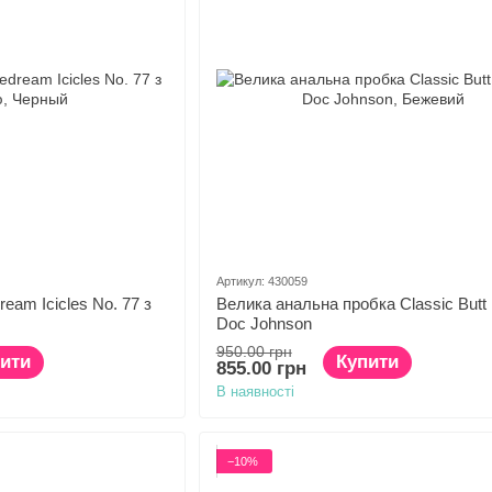
Артикул: 430059
eam Icicles No. 77 з
Велика анальна пробка Classic Butt 
Doc Johnson
950.00 грн
ити
Купити
855.00 грн
В наявності
−10%