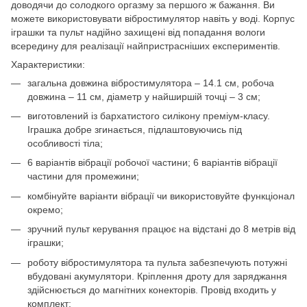
доводячи до солодкого оргазму за першого ж бажання. Ви
можете використовувати вібростимулятор навіть у воді. Корпус
іграшки та пульт надійно захищені від попадання вологи
всередину для реалізації найпристрасніших експериментів.
Характеристики:
загальна довжина вібростимулятора – 14.1 см, робоча
довжина – 11 см, діаметр у найширшій точці – 3 см;
виготовлений із бархатистого силікону преміум-класу.
Іграшка добре згинається, підлаштовуючись під
особливості тіла;
6 варіантів вібрації робочої частини; 6 варіантів вібрації
частини для промежини;
комбінуйте варіанти вібрації чи використовуйте функціонал
окремо;
зручний пульт керування працює на відстані до 8 метрів від
іграшки;
роботу вібростимулятора та пульта забезпечують потужні
вбудовані акумулятори. Кріплення дроту для заряджання
здійснюється до магнітних конекторів. Провід входить у
комплект;