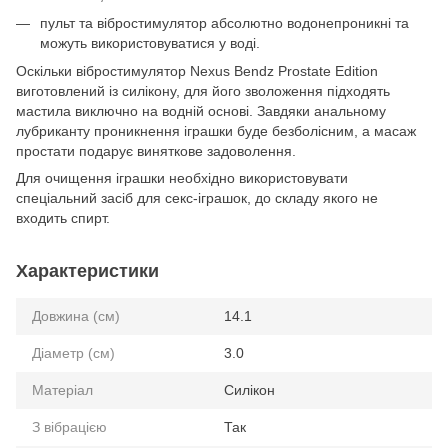
пульт та вібростимулятор абсолютно водонепроникні та
можуть використовуватися у воді.
Оскільки вібростимулятор Nexus Bendz Prostate Edition
виготовлений із силікону, для його зволоження підходять
мастила виключно на водній основі. Завдяки анальному
лубриканту проникнення іграшки буде безболісним, а масаж
простати подарує виняткове задоволення.
Для очищення іграшки необхідно використовувати
спеціальний засіб для секс-іграшок, до складу якого не
входить спирт.
Характеристики
Довжина (см)
14.1
Діаметр (см)
3.0
Матеріал
Силікон
З вібрацією
Так