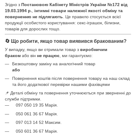
Згідно з
Постановою Кабінету Міністрів України №172 від
19.03.1994 р.
,
інтимні товари належної якості обміну та
поверненню не підлягають
. Це правило стосується всієї
продукції особистого користування: секс-іграшок, білизни,
товарів для дорослих тощо.
🔄 Що робити, якщо товар виявився бракованим?
У випадку, якщо ви отримали товар з
виробничим
браком
або він
не працює
, ми гарантуємо:
Безкоштовну заміну на аналогічний товар
або
Повернення коштів після повернення товару на наш склад
та його додаткової перевірки нашими фахівцями
📌 Деталі обміну та повернення уточнюються при зверненні до
служби підтримки.
097 050 19 35 Марія.
050 061 36 67 Марія.
097 013 14 52 Максим.
050 601 36 67 Марія.