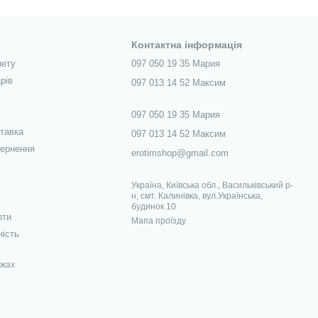
Контактна інформація
нету
097 050 19 35 Мария
рів
097 013 14 52 Максим
097 050 19 35 Мария
ставка
097 013 14 52 Максим
вернення
erotimshop@gmail.com
Україна, Київська обл., Васильківський р-
н, смт. Калинівка, вул.Українська,
будинок 10
рти
Мапа проїзду
ність
ежах