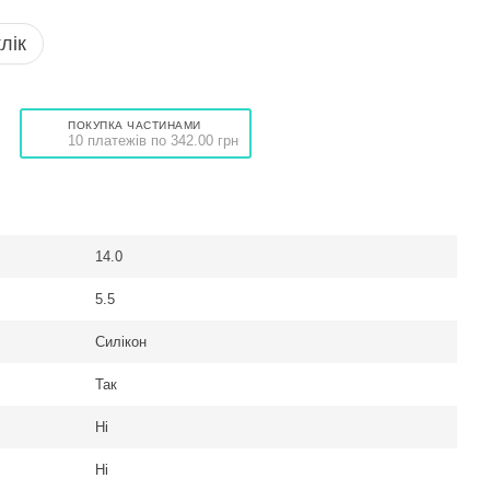
лік
ПОКУПКА ЧАСТИНАМИ
10 платежів по 342.00 грн
14.0
5.5
Силікон
Так
Ні
Ні