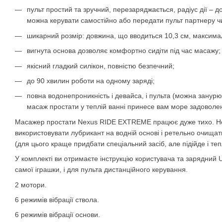
пульт простий та зручний, перезаряджається, радіус дії – д
можна керувати самостійно або передати пульт партнеру чи 
шикарний розмір: довжина, що вводиться 10,3 см, максима
вигнута основа дозволяє комфортно сидіти під час масажу;
якісний гладкий силікон, повністю безпечний;
до 90 хвилин роботи на одному заряді;
повна водонепроникність і девайса, і пульта (можна занурю
масаж простати у теплій ванні принесе вам море задоволе
Масажер простати Nexus RIDE EXTREME працює дуже тихо. Не
використовувати лубрикант на водній основі і ретельно очища
(для цього краще придбати спеціальний засіб, але підійде і т
У комплекті ви отримаєте інструкцію користувача та зарядний U
самої іграшки, і для пульта дистанційного керування.
2 мотори.
6 режимів вібрації ствола.
6 режимів вібрації основи.