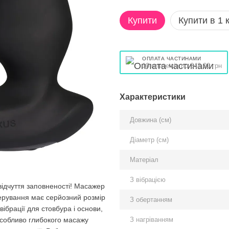
Купити
Купити в 1 к
ОПЛАТА ЧАСТИНАМИ
10 платежів по 342.00 грн
Характеристики
Довжина (см)
Діаметр (см)
Матеріал
З вібрацією
відчуття заповненості! Масажер
ерування має серйозний розмір
З обертанням
вібрації для стовбура і основи,
З нагріванням
особливо глибокого масажу