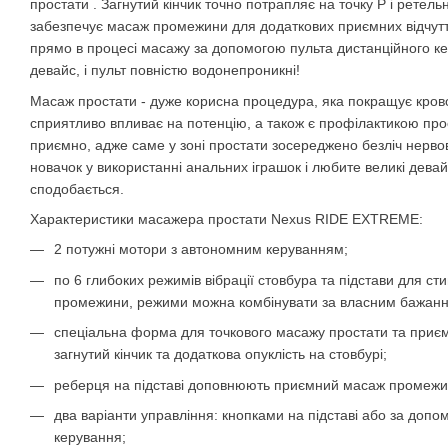
простати . Загнутий кінчик точно потрапляє на точку P і ретель
забезпечує масаж промежини для додаткових приємних відчут
прямо в процесі масажу за допомогою пульта дистанційного керу
девайс, і пульт повністю водонепроникні!
Масаж простати - дуже корисна процедура, яка покращує крово
сприятливо впливає на потенцію, а також є профілактикою прост
приємно, адже саме у зоні простати зосереджено безліч нервов
новачок у використанні анальних іграшок і любите великі дева
сподобається.
Характеристики масажера простати Nexus RIDE EXTREME:
2 потужні мотори з автономним керуванням;
по 6 глибоких режимів вібрації стовбура та підстави для сти
промежини, режими можна комбінувати за власним бажан
спеціальна форма для точкового масажу простати та приємн
загнутий кінчик та додаткова опуклість на стовбурі;
реберця на підставі доповнюють приємний масаж промежи
два варіанти управління: кнопками на підставі або за допо
керування;