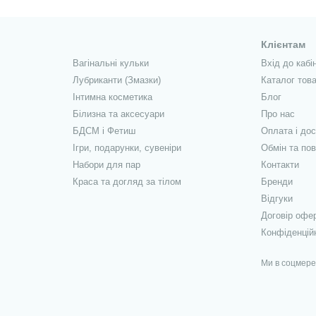
Клієнтам
Вагінальні кульки
Вхід до кабі
Лубриканти (Змазки)
Каталог това
Інтимна косметика
Блог
Білизна та аксесуари
Про нас
БДСМ і Фетиш
Оплата і до
Ігри, подарунки, сувеніри
Обмін та по
Набори для пар
Контакти
Краса та догляд за тілом
Бренди
Відгуки
Договір офе
Конфіденцій
Ми в соцмер