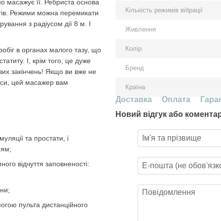
но масажує її. Ребриста основа
Кількість режимів вібрації
тів. Режими можна перемикати
вання з радіусом дії 8 м. І
Живлення
Колір
обіг в органах малого тазу, що
атиту. І, крім того, це дуже
Бренд
их закінчень! Якщо ви вже не
йси, цей масажер вам
Країна
Доставка
Оплата
Гара
Новий відгук або комента
муляції та простати, і
ням;
ого відчуття заповненості:
ни;
могою пульта дистанційного