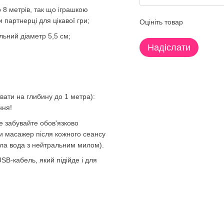
о 8 метрів, так що іграшкою
партнерці для цікавої гри;
Оцініть товар
льний діаметр 5,5 см;
Надіслати
вати на глибину до 1 метра):
ння!
 забувайте обов'язково
ти масажер після кожного сеансу
епла вода з нейтральним милом).
SB-кабель, який підійде і для