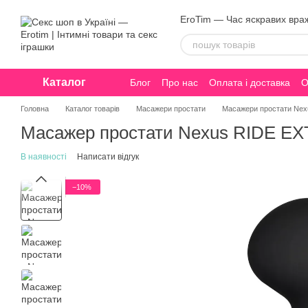
Перейти до основного контенту
EroTim — Час яскравих вра
Каталог
Блог
Про нас
Оплата і доставка
О
Конфіденційність
Головна
Каталог товарів
Масажери простати
Масажери простати Ne
Масажер простати Nexus RIDE EX
В наявності
Написати відгук
−10%