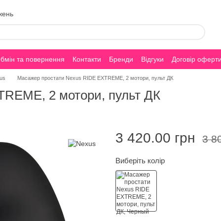
жень
бмін та повернення
Контакти
Бренди
Відгуки
Договір оферт
xus
Масажер простати Nexus RIDE EXTREME, 2 мотори, пульт ДК
TREME, 2 мотори, пульт ДК
3 420.00 грн
3 8
Виберіть колір