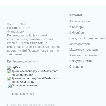
Каталог
Фалоімітатори
© 2019—2026
Вібратори
Секс Шоп EroTim
🔞 Увага, 18+!
Віброяйця
Перегляд матеріалів на сайті
Насадки і Кільця на пеніс
erotim.com.ua дозволений особам
старше 18 років. Якщо вам не
Мастурбатори
виповнилося 18 років, просимо негайно
Масажери простати
покинути сайт! Продажі неповнолітнім
заборонені.
Анальні стимулятори
Вакуумні Помпи
Приймаємо до оплати
Страпони
Мобільна версія
Інтернет-магазин створений з Хорошоп