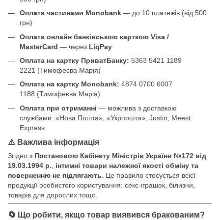
Оплата частинами Monobank
— до 10 платежів (від 500
грн)
Оплата онлайн банківською карткою Visa /
MasterCard
— через
LiqPay
Оплата на картку ПриватБанку:
5363 5421 1189
2221 (Тимофеєва Марія)
Оплата на картку Monobank:
4874 0700 6007
1188 (Тимофеєва Марія)
Оплата при отриманні
— можлива з доставкою
службами: «Нова Пошта», «Укрпошта», Justin, Meest
Express
⚠️ Важлива інформація
Згідно з
Постановою Кабінету Міністрів України №172 від
19.03.1994 р.
,
інтимні товари належної якості обміну та
поверненню не підлягають
. Це правило стосується всієї
продукції особистого користування: секс-іграшок, білизни,
товарів для дорослих тощо.
🔄 Що робити, якщо товар виявився бракованим?