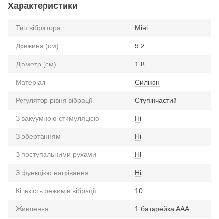
Характеристики
Тип вібратора
Міні
Довжина (см)
9.2
Діаметр (см)
1.8
Матеріал
Силікон
Регулятор рівня вібрації
Ступінчастий
З вакуумною стимуляцією
Ні
З обертанням
Ні
З поступальними рухами
Ні
З функцією нагрівання
Ні
Кількість режимів вібрації
10
Живлення
1 батарейка ААА