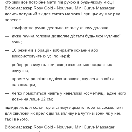
хто звик все потрібне мати під рукою в будь-якому місці!
Вібромасажер Rosy Gold - Nouveau Mini Curve Massager
досить потужний як для такого малюка і при цьому має ряд
переваг:
комфортна ручка ідеально лягає у жіночу долоню;
дуже гнучка головка дозволяє дістати будь-якої чутливої ​​
зони;
10 режимів вібрації - вибирайте коханий або
використовуйте їх усі по черзі;
реберця внизу голівки, якщо захочеться яскравіших
відчуттів;
просте управління однією кнопкою, яку легко знайти
навпомацки;
легко поміститься навіть у невеликій косметичці, адже його
довжина лише 12 см;
підійде як для соло-ігор зі стимуляцією клітора та сосків, так і
для хвилюючих прелюдій та впливу на чутливі зони як у неї,
так і в нього.
Вібромасажер Rosy Gold - Nouveau Mini Curve Massager