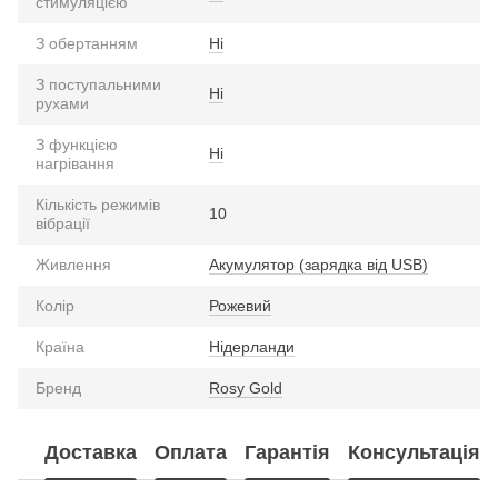
стимуляцією
З обертанням
Ні
З поступальними
Ні
рухами
З функцією
Ні
нагрівання
Кількість режимів
10
вібрації
Живлення
Акумулятор (зарядка від USB)
Колір
Рожевий
Країна
Нідерланди
Бренд
Rosy Gold
Доставка
Оплата
Гарантія
Консультація