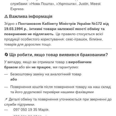
службами: «Нова Пошта», «Укрпошта», Justin, Meest
Express
⚠️ Важлива інформація
Згідно з
Постановою Кабінету Міністрів України №172 від
19.03.1994 р.
,
інтимні товари належної якості обміну та
поверненню не підлягають
. Це правило стосується всієї
продукції особистого користування: секс-іграшок, білизни,
товарів для дорослих тощо.
🔄 Що робити, якщо товар виявився бракованим?
У випадку, якщо ви отримали товар з
виробничим
браком
або він
не працює
, ми гарантуємо:
Безкоштовну заміну на аналогічний товар
або
Повернення коштів після повернення товару на наш склад
та його додаткової перевірки нашими фахівцями
📌 Деталі обміну та повернення уточнюються при зверненні до
служби підтримки.
097 050 19 35 Марія.