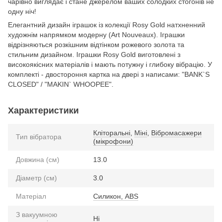
чарівно виглядає і стане джерелом ваших солодких стогонів не
одну ніч!
Елегантний дизайн іграшок із колекції Rosy Gold натхненний
художнім напрямком модерну (Art Nouveaux). Іграшки
відрізняються розкішним відтінком рожевого золота та
стильним дизайном. Іграшки Rosy Gold виготовлені з
високоякісних матеріалів і мають потужну і глибоку вібрацію. У
комплекті - двостороння картка на двері з написами: "BANK`S
CLOSED" / "MAKIN` WHOOPEE".
Характеристики
Кліторальні
,
Міні
,
Вібромасажери
Тип вібратора
(мікрофони)
Довжина (см)
13.0
Діаметр (см)
3.0
Матеріал
Силикон, ABS
З вакуумною
Ні