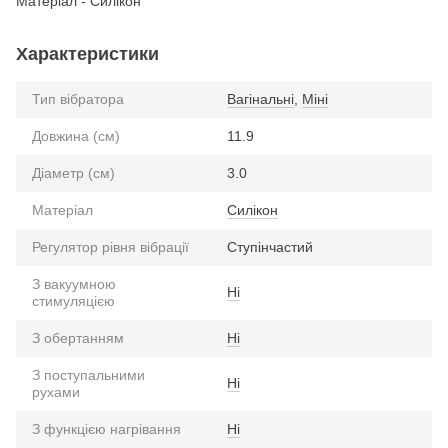
Матеріал - Силікон
Характеристики
Тип вібратора
Вагінальні
,
Міні
Довжина (см)
11.9
Діаметр (см)
3.0
Матеріал
Силікон
Регулятор рівня вібрації
Ступінчастий
З вакуумною
Ні
стимуляцією
З обертанням
Ні
З поступальними
Ні
рухами
З функцією нагрівання
Ні