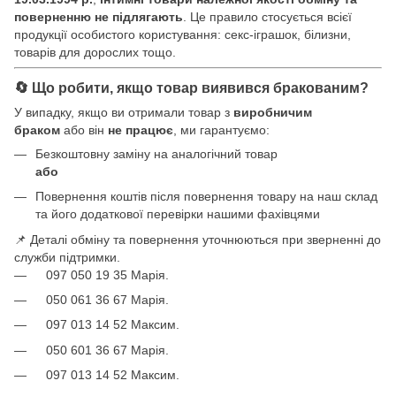
поверненню не підлягають
. Це правило стосується всієї
продукції особистого користування: секс-іграшок, білизни,
товарів для дорослих тощо.
🔄 Що робити, якщо товар виявився бракованим?
У випадку, якщо ви отримали товар з
виробничим
браком
або він
не працює
, ми гарантуємо:
Безкоштовну заміну на аналогічний товар
або
Повернення коштів після повернення товару на наш склад
та його додаткової перевірки нашими фахівцями
📌 Деталі обміну та повернення уточнюються при зверненні до
служби підтримки.
097 050 19 35 Марія.
050 061 36 67 Марія.
097 013 14 52 Максим.
050 601 36 67 Марія.
097 013 14 52 Максим.