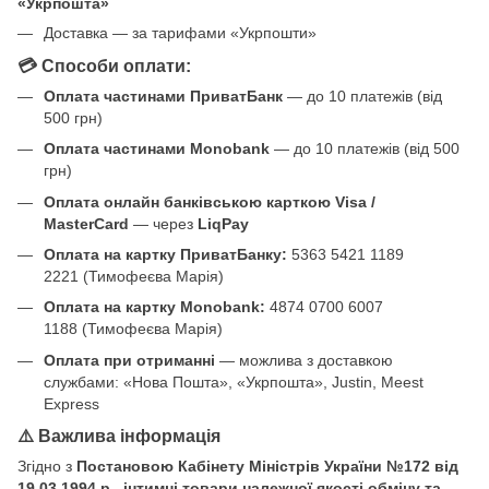
«Укрпошта»
Доставка — за тарифами «Укрпошти»
💳 Способи оплати:
Оплата частинами ПриватБанк
— до 10 платежів (від
500 грн)
Оплата частинами Monobank
— до 10 платежів (від 500
грн)
Оплата онлайн банківською карткою Visa /
MasterCard
— через
LiqPay
Оплата на картку ПриватБанку:
5363 5421 1189
2221 (Тимофеєва Марія)
Оплата на картку Monobank:
4874 0700 6007
1188 (Тимофеєва Марія)
Оплата при отриманні
— можлива з доставкою
службами: «Нова Пошта», «Укрпошта», Justin, Meest
Express
⚠️ Важлива інформація
Згідно з
Постановою Кабінету Міністрів України №172 від
19.03.1994 р.
,
інтимні товари належної якості обміну та