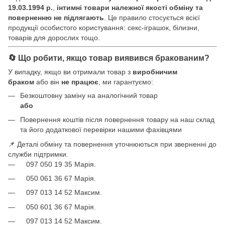
19.03.1994 р.
,
інтимні товари належної якості обміну та
поверненню не підлягають
. Це правило стосується всієї
продукції особистого користування: секс-іграшок, білизни,
товарів для дорослих тощо.
🔄 Що робити, якщо товар виявився бракованим?
У випадку, якщо ви отримали товар з
виробничим
браком
або він
не працює
, ми гарантуємо:
Безкоштовну заміну на аналогічний товар
або
Повернення коштів після повернення товару на наш склад
та його додаткової перевірки нашими фахівцями
📌 Деталі обміну та повернення уточнюються при зверненні до
служби підтримки.
097 050 19 35 Марія.
050 061 36 67 Марія.
097 013 14 52 Максим.
050 601 36 67 Марія.
097 013 14 52 Максим.