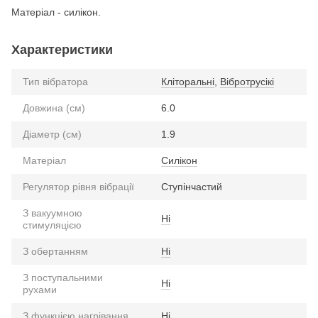
Матеріал - силікон.
Характеристики
Тип вібратора
Кліторальні
,
Вібротрусікі
Довжина (см)
6.0
Діаметр (см)
1.9
Матеріал
Силікон
Регулятор рівня вібрації
Ступінчастий
З вакуумною
Ні
стимуляцією
З обертанням
Ні
З поступальними
Ні
рухами
З функцією нагрівання
Ні