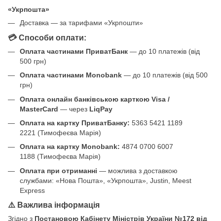
«Укрпошта»
Доставка — за тарифами «Укрпошти»
💳 Способи оплати:
Оплата частинами ПриватБанк
— до 10 платежів (від
500 грн)
Оплата частинами Monobank
— до 10 платежів (від 500
грн)
Оплата онлайн банківською карткою Visa /
MasterCard
— через
LiqPay
Оплата на картку ПриватБанку:
5363 5421 1189
2221 (Тимофеєва Марія)
Оплата на картку Monobank:
4874 0700 6007
1188 (Тимофеєва Марія)
Оплата при отриманні
— можлива з доставкою
службами: «Нова Пошта», «Укрпошта», Justin, Meest
Express
⚠️ Важлива інформація
Згідно з
Постановою Кабінету Міністрів України №172 від