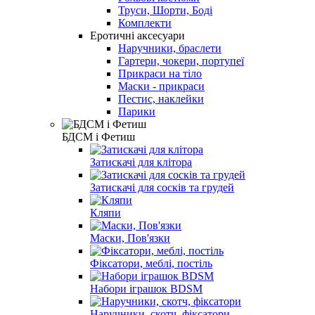
Труси, Шорти, Боді
Комплекти
Еротичні аксесуари
Наручники, браслети
Гартери, чокери, портупеї
Прикраси на тіло
Маски - прикраси
Пестис, наклейки
Парики
БДСМ і Фетиш
Затискачі для клітора
Затискачі для сосків та грудей
Кляпи
Маски, Пов'язки
Фіксатори, меблі, постіль
Набори іграшок BDSM
Наручники, скотч, фіксатори