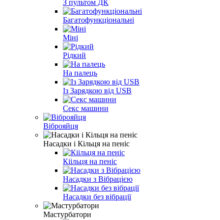
З пультом ДК
Багатофункціональні
Міні
Рідкий
На палець
Із Зарядкою від USB
Секс машини
Віброяйця
Насадки і Кільця на пеніс
Кіільця на пеніс
Насадки з Вібрацією
Насадки без вібрації
Мастурбатори