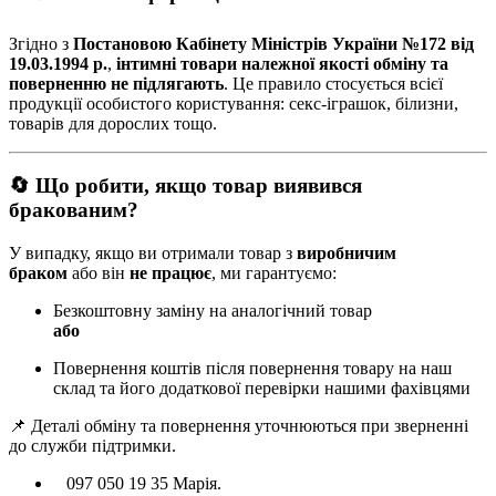
Згідно з
Постановою Кабінету Міністрів України №172 від
19.03.1994 р.
,
інтимні товари належної якості обміну та
поверненню не підлягають
. Це правило стосується всієї
продукції особистого користування: секс-іграшок, білизни,
товарів для дорослих тощо.
🔄 Що робити, якщо товар виявився
бракованим?
У випадку, якщо ви отримали товар з
виробничим
браком
або він
не працює
, ми гарантуємо:
Безкоштовну заміну на аналогічний товар
або
Повернення коштів після повернення товару на наш
склад та його додаткової перевірки нашими фахівцями
📌 Деталі обміну та повернення уточнюються при зверненні
до служби підтримки.
097 050 19 35 Марія.