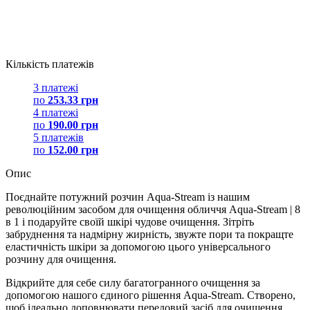
Кількість платежів
3 платежі
по
253.33 грн
4 платежі
по
190.00 грн
5 платежів
по
152.00 грн
Опис
Поєднайте потужний розчин Aqua-Stream із нашим
революційним засобом для очищення обличчя Aqua-Stream | 8
в 1 і подаруйте своїй шкірі чудове очищення. Зітріть
забруднення та надмірну жирність, звужте пори та покращте
еластичність шкіри за допомогою цього універсального
розчину для очищення.
Відкрийте для себе силу багатогранного очищення за
допомогою нашого єдиного рішення Aqua-Stream. Створено,
щоб ідеально доповнювати передовий засіб для очищення