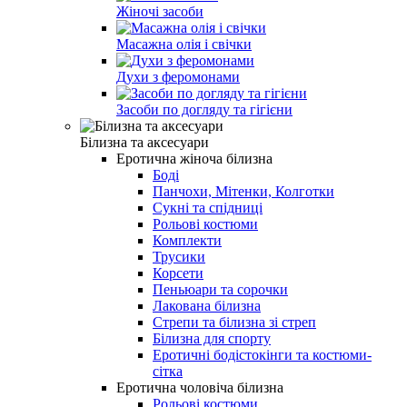
Жіночі засоби
Масажна олія і свічки
Духи з феромонами
Засоби по догляду та гігієни
Білизна та аксесуари
Еротична жіноча білизна
Боді
Панчохи, Мітенки, Колготки
Сукні та спідниці
Рольові костюми
Комплекти
Трусики
Корсети
Пеньюари та сорочки
Лакована білизна
Стрепи та білизна зі стреп
Білизна для спорту
Еротичні бодістокінги та костюми-
сітка
Еротична чоловіча білизна
Рольові костюми