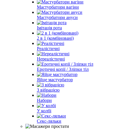
Мастурбатори вагіни
Мастурбатори ануси
Імітація рота
2 в 1 (комбіновані)
Реалістичні
Нереалістичні
Еротичні копії / Зліпки тіл
Яйце мастурбатор
З вібрацією
Набори
У колбі
Секс-ляльки