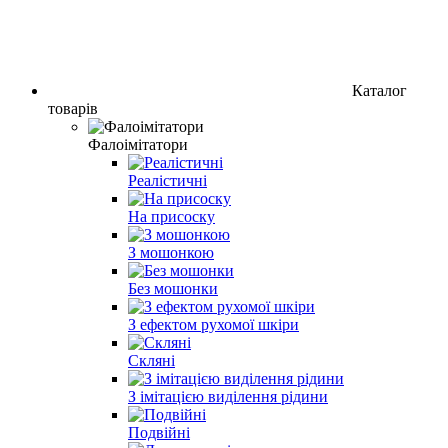
Каталог
товарів
Фалоімітатори
Реалістичні
На присоску
З мошонкою
Без мошонки
З ефектом рухомої шкіри
Скляні
З імітацією виділення рідини
Подвійні