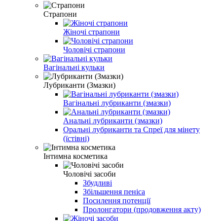
Страпони
Жіночі страпони
Чоловічі страпони
Вагінальні кульки
Лубриканти (Змазки)
Вагінальні лубриканти (змазки)
Анальні лубриканти (змазки)
Оральні лубриканти та Спреї для мінету
(їстівні)
Інтимна косметика
Чоловічі засоби
Збудливі
Збільшення пеніса
Посилення потенції
Пролонгатори (продовження акту)