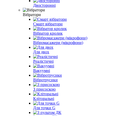
Двосторонні
Вібратори
Смарт вібратори
Вібратор кролик
Вібромасажери (мікрофони)
Для двох
Реалістичні
Вакуумні
Вібротрусики
З присоскою
Кліторальні
Для точки G