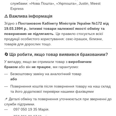
службами: «Нова Пошта», «Укрпошта», Justin, Meest
Express
⚠️ Важлива інформація
Згідно з
Постановою Кабінету Міністрів України №172 від
19.03.1994 р.
,
інтимні товари належної якості обміну та
поверненню не підлягають
. Це правило стосується всієї
продукції особистого користування: секс-іграшок, білизни,
товарів для дорослих тощо.
🔄 Що робити, якщо товар виявився бракованим?
У випадку, якщо ви отримали товар з
виробничим
браком
або він
не працює
, ми гарантуємо:
Безкоштовну заміну на аналогічний товар
або
Повернення коштів після повернення товару на наш склад
та його додаткової перевірки нашими фахівцями
📌 Деталі обміну та повернення уточнюються при зверненні до
служби підтримки.
097 050 19 35 Марія.