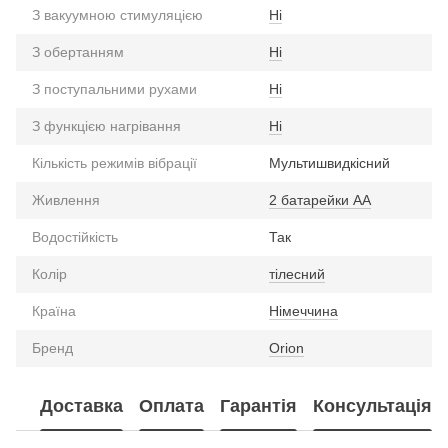
З вакуумною стимуляцією
Ні
З обертанням
Ні
З поступальними рухами
Ні
З функцією нагрівання
Ні
Кількість режимів вібрації
Мультишвидкісний
Живлення
2 батарейки АА
Водостійкість
Так
Колір
тілесний
Країна
Німеччина
Бренд
Orion
Доставка
Оплата
Гарантія
Консультація