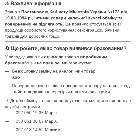
⚠️ Важлива інформація
Згідно з
Постановою Кабінету Міністрів України №172 від
19.03.1994 р.
,
інтимні товари належної якості обміну та
поверненню не підлягають
. Це правило стосується всієї
продукції особистого користування: секс-іграшок, білизни,
товарів для дорослих тощо.
🔄 Що робити, якщо товар виявився бракованим?
У випадку, якщо ви отримали товар з
виробничим
браком
або він
не працює
, ми гарантуємо:
Безкоштовну заміну на аналогічний товар
або
Повернення коштів після повернення товару на наш склад
та його додаткової перевірки нашими фахівцями
📌 Деталі обміну та повернення уточнюються при зверненні до
служби підтримки.
097 050 19 35 Марія.
050 061 36 67 Марія.
097 013 14 52 Максим.