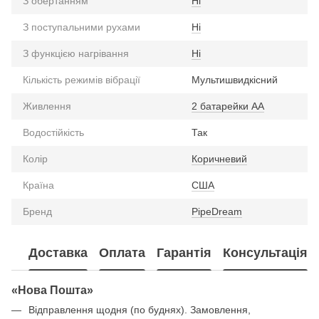
З обертанням
Ні
З поступальними рухами
Ні
З функцією нагрівання
Ні
Кількість режимів вібрації
Мультишвидкісний
Живлення
2 батарейки АА
Водостійкість
Так
Колір
Коричневий
Країна
США
Бренд
PipeDream
Доставка
Оплата
Гарантія
Консультація
«Нова Пошта»
Відправлення щодня (по буднях). Замовлення,