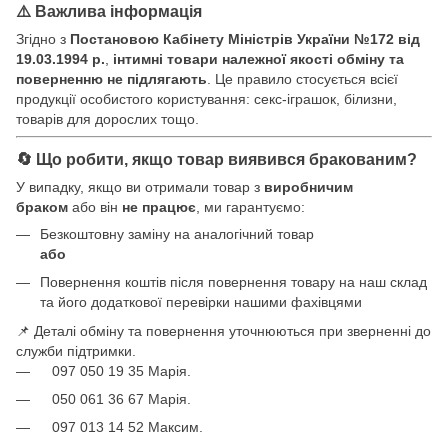
⚠️ Важлива інформація
Згідно з
Постановою Кабінету Міністрів України №172 від
19.03.1994 р.
,
інтимні товари належної якості обміну та
поверненню не підлягають
. Це правило стосується всієї
продукції особистого користування: секс-іграшок, білизни,
товарів для дорослих тощо.
🔄 Що робити, якщо товар виявився бракованим?
У випадку, якщо ви отримали товар з
виробничим
браком
або він
не працює
, ми гарантуємо:
Безкоштовну заміну на аналогічний товар
або
Повернення коштів після повернення товару на наш склад
та його додаткової перевірки нашими фахівцями
📌 Деталі обміну та повернення уточнюються при зверненні до
служби підтримки.
097 050 19 35 Марія.
050 061 36 67 Марія.
097 013 14 52 Максим.