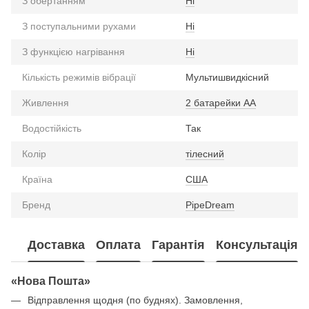
З обертанням
Ні
З поступальними рухами
Ні
З функцією нагрівання
Ні
Кількість режимів вібрації
Мультишвидкісний
Живлення
2 батарейки АА
Водостійкість
Так
Колір
тілесний
Країна
США
Бренд
PipeDream
Доставка
Оплата
Гарантія
Консультація
«Нова Пошта»
Відправлення щодня (по буднях). Замовлення,