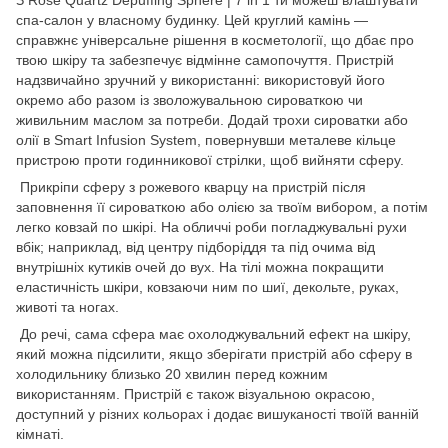
З Rose Quartz Depuffing Sphere | 7 in 1 ти можеш влаштувати
спа-салон у власному будинку. Цей круглий камінь —
справжнє універсальне рішення в косметології, що дбає про
твою шкіру та забезпечує відмінне самопочуття. Пристрій
надзвичайно зручний у використанні: використовуй його
окремо або разом із зволожувальною сироваткою чи
живильним маслом за потреби. Додай трохи сироватки або
олії в Smart Infusion System, повернувши металеве кільце
пристрою проти годинникової стрілки, щоб вийняти сферу.
Прикріпи сферу з рожевого кварцу на пристрій після
заповнення її сироваткою або олією за твоїм вибором, а потім
легко ковзай по шкірі. На обличчі роби погладжувальні рухи
вбік; наприклад, від центру підборіддя та під очима від
внутрішніх кутиків очей до вух. На тілі можна покращити
еластичність шкіри, ковзаючи ним по шиї, декольте, руках,
животі та ногах.
До речі, сама сфера має охолоджувальний ефект на шкіру,
який можна підсилити, якщо зберігати пристрій або сферу в
холодильнику близько 20 хвилин перед кожним
використанням. Пристрій є також візуальною окрасою,
доступний у різних кольорах і додає вишуканості твоїй ванній
кімнаті.