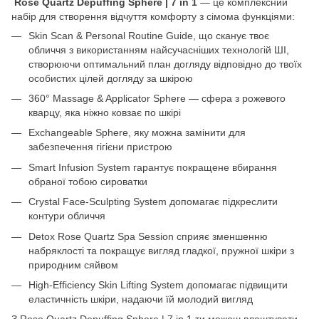
Rose Quartz Depuffing Sphere | 7 in 1
— це комплексний
набір для створення відчуття комфорту з сімома функціями:
Skin Scan & Personal Routine Guide, що сканує твоє
обличчя з використанням найсучасніших технологій ШІ,
створюючи оптимальний план догляду відповідно до твоїх
особистих цілей догляду за шкірою
360° Massage & Applicator Sphere — сфера з рожевого
кварцу, яка ніжно ковзає по шкірі
Exchangeable Sphere, яку можна замінити для
забезпечення гігієни пристрою
Smart Infusion System гарантує покращене вбирання
обраної тобою сироватки
Crystal Face-Sculpting System допомагає підкреслити
контури обличчя
Detox Rose Quartz Spa Session сприяє зменшенню
набряклості та покращує вигляд гладкої, пружної шкіри з
природним сяйвом
High-Efficiency Skin Lifting System допомагає підвищити
еластичність шкіри, надаючи їй молодий вигляд