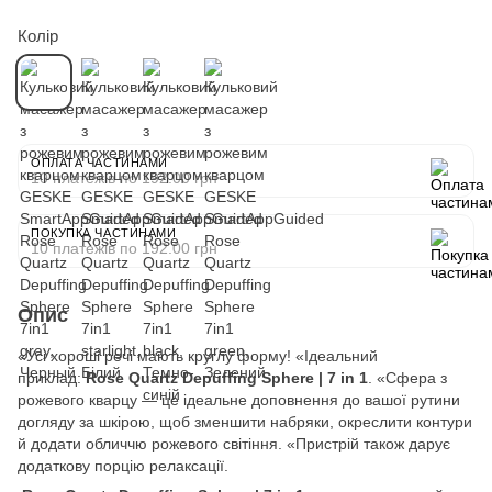
Колір
ОПЛАТА ЧАСТИНАМИ
10 платежів по 192.00 грн
ПОКУПКА ЧАСТИНАМИ
10 платежів по 192.00 грн
Опис
«Усі хороші речі мають круглу форму! «Ідеальний
приклад:
Rose Quartz Depuffing Sphere | 7 in 1
. «Сфера з
рожевого кварцу — це ідеальне доповнення до вашої рутини
догляду за шкірою, щоб зменшити набряки, окреслити контури
й додати обличчю рожевого світіння. «Пристрій також дарує
додаткову порцію релаксації.