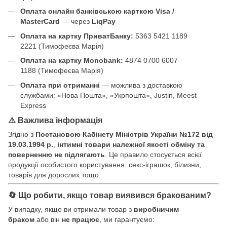
Оплата онлайн банківською карткою Visa /
MasterCard
— через
LiqPay
Оплата на картку ПриватБанку:
5363 5421 1189
2221 (Тимофеєва Марія)
Оплата на картку Monobank:
4874 0700 6007
1188 (Тимофеєва Марія)
Оплата при отриманні
— можлива з доставкою
службами: «Нова Пошта», «Укрпошта», Justin, Meest
Express
⚠️ Важлива інформація
Згідно з
Постановою Кабінету Міністрів України №172 від
19.03.1994 р.
,
інтимні товари належної якості обміну та
поверненню не підлягають
. Це правило стосується всієї
продукції особистого користування: секс-іграшок, білизни,
товарів для дорослих тощо.
🔄 Що робити, якщо товар виявився бракованим?
У випадку, якщо ви отримали товар з
виробничим
браком
або він
не працює
, ми гарантуємо: