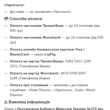
«Укрпошта»
Доставка — за тарифами «Укрпошти»
💳 Способи оплати:
Оплата частинами ПриватБанк
— до 10 платежів (від
500 грн)
Оплата частинами Monobank
— до 10 платежів (від 500
грн)
Оплата онлайн банківською карткою Visa /
MasterCard
— через
LiqPay
Оплата на картку ПриватБанку:
5363 5421 1189
2221 (Тимофеєва Марія)
Оплата на картку Monobank:
4874 0700 6007
1188 (Тимофеєва Марія)
Оплата при отриманні
— можлива з доставкою
службами: «Нова Пошта», «Укрпошта», Justin, Meest
Express
⚠️ Важлива інформація
Згідно з
Постановою Кабінету Міністрів України №172 від