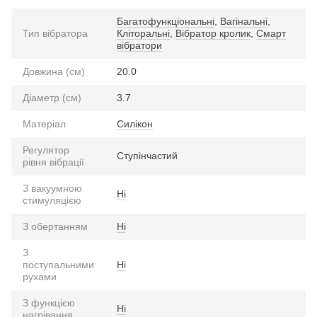
Багатофункціональні
,
Вагінальні
,
Тип вібратора
Кліторальні
,
Вібратор кролик
,
Смарт
вібратори
Довжина (см)
20.0
Діаметр (см)
3.7
Матеріал
Силікон
Регулятор
Ступінчастий
рівня вібрації
З вакуумною
Ні
стимуляцією
З обертанням
Ні
З
поступальними
Ні
рухами
З функцією
Ні
нагрівання