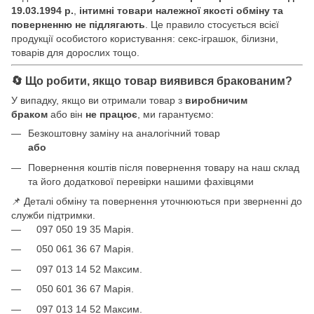
19.03.1994 р.
,
інтимні товари належної якості обміну та
поверненню не підлягають
. Це правило стосується всієї
продукції особистого користування: секс-іграшок, білизни,
товарів для дорослих тощо.
🔄 Що робити, якщо товар виявився бракованим?
У випадку, якщо ви отримали товар з
виробничим
браком
або він
не працює
, ми гарантуємо:
Безкоштовну заміну на аналогічний товар
або
Повернення коштів після повернення товару на наш склад
та його додаткової перевірки нашими фахівцями
📌 Деталі обміну та повернення уточнюються при зверненні до
служби підтримки.
097 050 19 35 Марія.
050 061 36 67 Марія.
097 013 14 52 Максим.
050 601 36 67 Марія.
097 013 14 52 Максим.