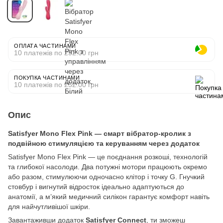
ОПЛАТА ЧАСТИНАМИ
10 платежів по 252.00 грн
ПОКУПКА ЧАСТИНАМИ
10 платежів по 252.00 грн
Опис
Satisfyer Mono Flex Pink — смарт вібратор-кролик з
подвійною стимуляцією та керуванням через додаток
Satisfyer Mono Flex Pink — це поєднання розкоші, технологій
та глибокої насолоди. Два потужні мотори працюють окремо
або разом, стимулюючи одночасно клітор і точку G. Гнучкий
стовбур і вигнутий відросток ідеально адаптуються до
анатомії, а м’який медичний силікон гарантує комфорт навіть
для найчутливішої шкіри.
Завантаживши додаток
Satisfyer Connect
, ти зможеш