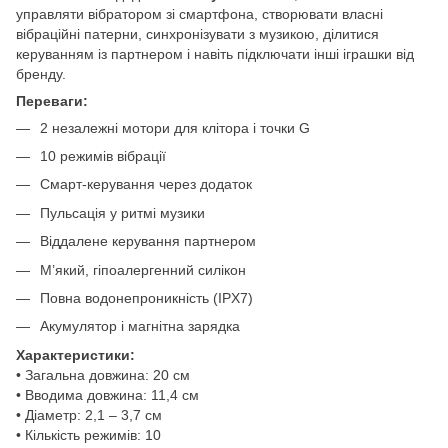
управляти вібратором зі смартфона, створювати власні
вібраційні патерни, синхронізувати з музикою, ділитися
керуванням із партнером і навіть підключати інші іграшки від
бренду.
Переваги:
2 незалежні мотори для клітора і точки G
10 режимів вібрації
Смарт-керування через додаток
Пульсація у ритмі музики
Віддалене керування партнером
М’який, гіпоалергенний силікон
Повна водонепроникність (IPX7)
Акумулятор і магнітна зарядка
Характеристики:
• Загальна довжина: 20 см
• Вводима довжина: 11,4 см
• Діаметр: 2,1 – 3,7 см
• Кількість режимів: 10