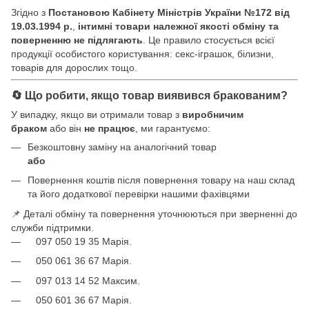
Згідно з
Постановою Кабінету Міністрів України №172 від
19.03.1994 р.
,
інтимні товари належної якості обміну та
поверненню не підлягають
. Це правило стосується всієї
продукції особистого користування: секс-іграшок, білизни,
товарів для дорослих тощо.
🔄 Що робити, якщо товар виявився бракованим?
У випадку, якщо ви отримали товар з
виробничим
браком
або він
не працює
, ми гарантуємо:
Безкоштовну заміну на аналогічний товар
або
Повернення коштів після повернення товару на наш склад
та його додаткової перевірки нашими фахівцями
📌 Деталі обміну та повернення уточнюються при зверненні до
служби підтримки.
097 050 19 35 Марія.
050 061 36 67 Марія.
097 013 14 52 Максим.
050 601 36 67 Марія.