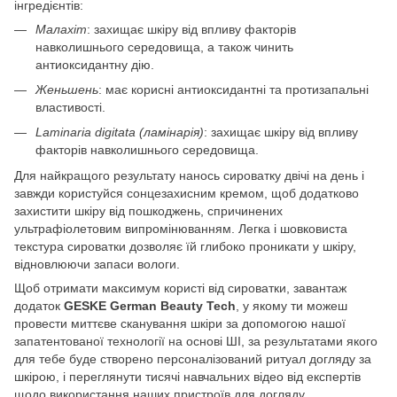
інгредієнтів:
Малахіт
: захищає шкіру від впливу факторів
навколишнього середовища, а також чинить
антиоксидантну дію.
Женьшень
: має корисні антиоксидантні та протизапальні
властивості.
Laminaria digitata (ламінарія)
: захищає шкіру від впливу
факторів навколишнього середовища.
Для найкращого результату нанось сироватку двічі на день і
завжди користуйся сонцезахисним кремом, щоб додатково
захистити шкіру від пошкоджень, спричинених
ультрафіолетовим випромінюванням. Легка і шовковиста
текстура сироватки дозволяє їй глибоко проникати у шкіру,
відновлюючи запаси вологи.
Щоб отримати максимум користі від сироватки, завантаж
додаток
GESKE German Beauty Tech
, у якому ти можеш
провести миттєве сканування шкіри за допомогою нашої
запатентованої технології на основі ШІ, за результатами якого
для тебе буде створено персоналізований ритуал догляду за
шкірою, і переглянути тисячі навчальних відео від експертів
щодо використання наших пристроїв для догляду.