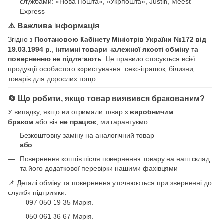
службами: «Нова Пошта», «Укрпошта», Justin, Meest
Express
⚠️ Важлива інформація
Згідно з
Постановою Кабінету Міністрів України №172 від
19.03.1994 р.
,
інтимні товари належної якості обміну та
поверненню не підлягають
. Це правило стосується всієї
продукції особистого користування: секс-іграшок, білизни,
товарів для дорослих тощо.
🔄 Що робити, якщо товар виявився бракованим?
У випадку, якщо ви отримали товар з
виробничим
браком
або він
не працює
, ми гарантуємо:
Безкоштовну заміну на аналогічний товар
або
Повернення коштів після повернення товару на наш склад
та його додаткової перевірки нашими фахівцями
📌 Деталі обміну та повернення уточнюються при зверненні до
служби підтримки.
097 050 19 35 Марія.
050 061 36 67 Марія.