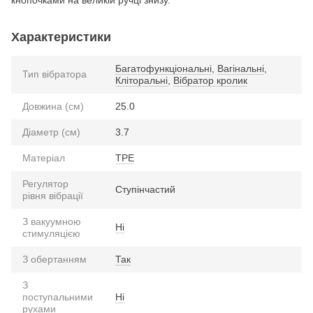
Характеристики
Багатофункціональні
,
Вагінальні
,
Тип вібратора
Кліторальні
,
Вібратор кролик
Довжина (см)
25.0
Діаметр (см)
3.7
Матеріал
TPE
Регулятор
Ступінчастий
рівня вібрації
З вакуумною
Ні
стимуляцією
З обертанням
Так
З
поступальними
Ні
рухами