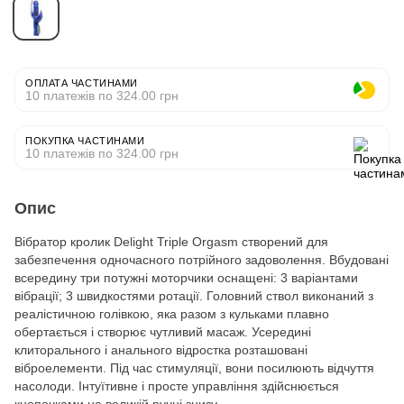
ОПЛАТА ЧАСТИНАМИ
10 платежів по 324.00 грн
ПОКУПКА ЧАСТИНАМИ
10 платежів по 324.00 грн
Опис
Вібратор кролик Delight Triple Orgasm створений для
забезпечення одночасного потрійного задоволення. Вбудовані
всередину три потужні моторчики оснащені: 3 варіантами
вібрації; 3 швидкостями ротації. Головний ствол виконаний з
реалістичною голівкою, яка разом з кульками плавно
обертається і створює чутливий масаж. Усередині
клиторального і анального відростка розташовані
віброелементи. Під час стимуляції, вони посилюють відчуття
насолоди. Інтуїтивне і просте управління здійснюється
кнопочками на великій ручці знизу.