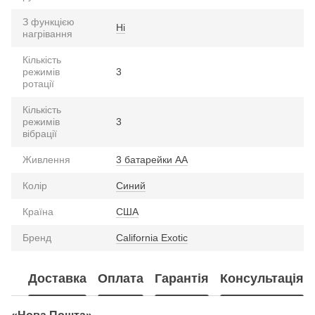
З функцією
Ні
нагрівання
Кількість
режимів
3
ротації
Кількість
режимів
3
вібрації
Живлення
3 батарейки АА
Колір
Синий
Країна
США
Бренд
California Exotic
Доставка
Оплата
Гарантія
Консультація
«Нова Пошта»