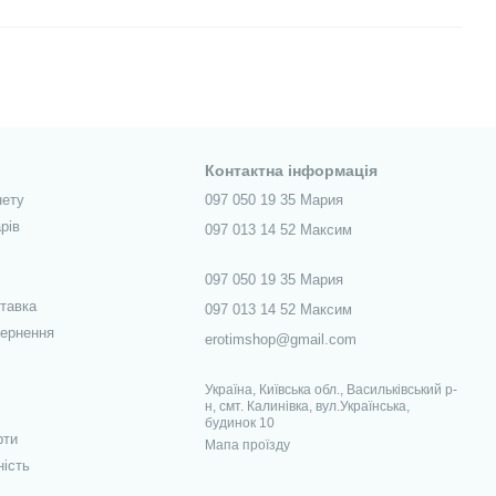
Контактна інформація
нету
097 050 19 35 Мария
рів
097 013 14 52 Максим
097 050 19 35 Мария
ставка
097 013 14 52 Максим
вернення
erotimshop@gmail.com
Україна, Київська обл., Васильківський р-
н, смт. Калинівка, вул.Українська,
будинок 10
рти
Мапа проїзду
ність