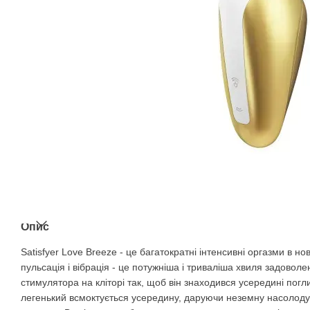
Опис
Satisfyer Love Breeze - це багатократні інтенсивні оргазми в н
пульсація і вібрація - це потужніша і триваліша хвиля задоволен
стимулятора на кліторі так, щоб він знаходився усередині погли
легенький всмоктується усередину, даруючи неземну насолоду