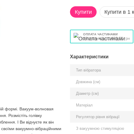
Купити
Купити в 1 к
ОПЛАТА ЧАСТИНАМИ
10 платежів по 180.00 грн
Характеристики
Тип вібратора
Довжина (см)
Діаметр (см)
Матеріал
овій формі. Вакуум-волновая
ня. Розмістіть голівку
Регулятор рівня вібрації
блення. І Ви відчуєте як він
З вакуумною стимуляцією
 своїми вакуумно-вібраційними