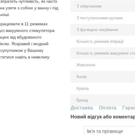
втратить чутливість, як часто
З обертанням
а узяти з собою у ванну і під
ніші.
З поступальними рухами
працювати в 11 режимах
З функцією нагрівання
усі вакуумного стимулятора
рацює від вбудованого
Кількість режимів вібрації
белю. Яскравий і модний
м супутником у Вашому
Кількість режимів вакуумної ст
ститися навіть в невелику
Живлення
Колір
Країна
Бренд
Доставка
Оплата
Гара
Новий відгук або комента