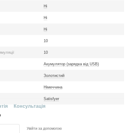
Ні
Ні
Ні
10
имуляції
10
Акумулятор (зарядка від USB)
Золотистий
Німеччина
Satisfyer
нтія
Консультація
р
Увійти за допомогою