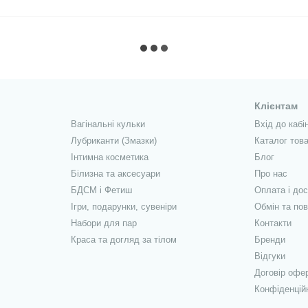
Клієнтам
Вагінальні кульки
Вхід до кабі
Лубриканти (Змазки)
Каталог това
Інтимна косметика
Блог
Білизна та аксесуари
Про нас
БДСМ і Фетиш
Оплата і до
Ігри, подарунки, сувеніри
Обмін та по
Набори для пар
Контакти
Краса та догляд за тілом
Бренди
Відгуки
Договір офе
Конфіденцій