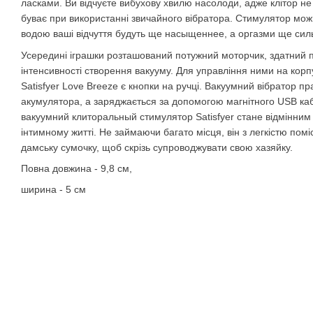
ласками. Ви відчуєте вибухову хвилю насолоди, адже клітор не 
буває при використанні звичайного вібратора. Стимулятор можн
водою ваші відчуття будуть ще насыщеннее, а оргазми ще силь
Усередині іграшки розташований потужний моторчик, здатний 
інтенсивності створення вакууму. Для управління ними на корп
Satisfyer Love Breeze є кнопки на ручці. Вакуумний вібратор п
акумулятора, а заряджається за допомогою магнітного USB ка
вакуумний клиторальный стимулятор Satisfyer стане відмінни
інтимному житті. Не займаючи багато місця, він з легкістю помі
дамську сумочку, щоб скрізь супроводжувати свою хазяйку.
Повна довжина - 9,8 см,
ширина - 5 см