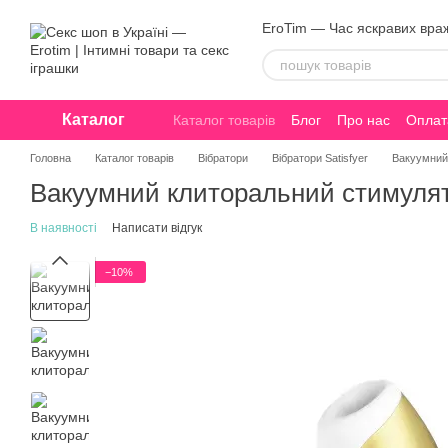
Перейти до основного контенту
EroTim — Час яскравих вра
Каталог
Каталог товарів
Блог
Про нас
Оплата
Договір оферти
Конфіденційність
Головна
Каталог товарів
Вібратори
Вібратори Satisfyer
Вакуумний 
Вакуумний клиторальний стимулято
В наявності
Написати відгук
−10%