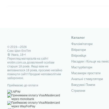
Каталог
Фалоімітатори
© 2019—2026
Вібратори
Секс Шоп EroTim
🔞 Увага, 18+!
Віброяйця
Перегляд матеріалів на сайті
Насадки і Кільця на пеніс
erotim.com.ua дозволений особам
старше 18 років. Якщо вам не
Мастурбатори
виповнилося 18 років, просимо негайно
Масажери простати
покинути сайт! Продажі неповнолітнім
заборонені.
Анальні стимулятори
Вакуумні Помпи
Приймаємо до оплати
Страпони