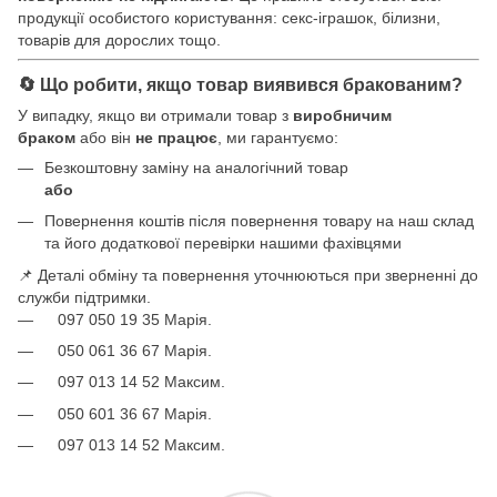
продукції особистого користування: секс-іграшок, білизни,
товарів для дорослих тощо.
🔄 Що робити, якщо товар виявився бракованим?
У випадку, якщо ви отримали товар з
виробничим
браком
або він
не працює
, ми гарантуємо:
Безкоштовну заміну на аналогічний товар
або
Повернення коштів після повернення товару на наш склад
та його додаткової перевірки нашими фахівцями
📌 Деталі обміну та повернення уточнюються при зверненні до
служби підтримки.
097 050 19 35 Марія.
050 061 36 67 Марія.
097 013 14 52 Максим.
050 601 36 67 Марія.
097 013 14 52 Максим.