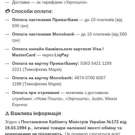
Доставка — за тарифами «Укрпошти»
💳 Способи оплати:
Оплата частинами ПриватБанк
— до 10 платежів (від
500 грн)
Оплата частинами Monobank
— до 10 платежів (від 500
грн)
Оплата онлайн банківською карткою Visa /
MasterCard
— через
LiqPay
Оплата на картку ПриватБанку:
5363 5421 1189
2221 (Тимофеєва Марія)
Оплата на картку Monobank:
4874 0700 6007
1188 (Тимофеєва Марія)
Оплата при отриманні
— можлива з доставкою
службами: «Нова Пошта», «Укрпошта», Justin, Meest
Express
⚠️ Важлива інформація
Згідно з
Постановою Кабінету Міністрів України №172 від
19.03.1994 р.
,
інтимні товари належної якості обміну та
поверненню не підлягають
. Це правило стосується всієї