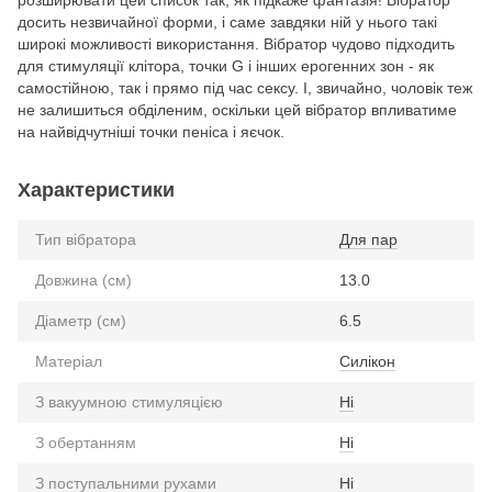
досить незвичайної форми, і саме завдяки ній у нього такі
широкі можливості використання. Вібратор чудово підходить
для стимуляції клітора, точки G і інших ерогенних зон - як
самостійною, так і прямо під час сексу. І, звичайно, чоловік теж
не залишиться обділеним, оскільки цей вібратор впливатиме
на найвідчутніші точки пеніса і яєчок.
Характеристики
Тип вібратора
Для пар
Довжина (см)
13.0
Діаметр (см)
6.5
Матеріал
Силікон
З вакуумною стимуляцією
Ні
З обертанням
Ні
З поступальними рухами
Ні