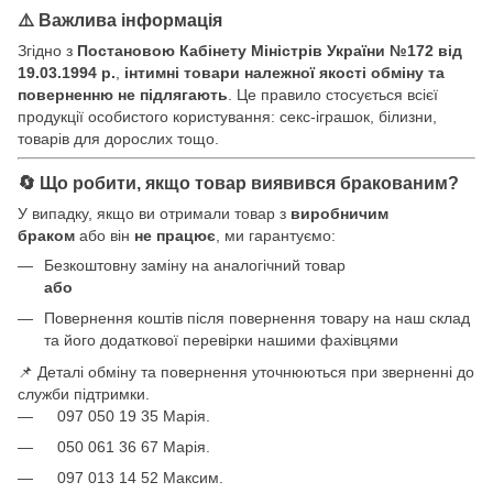
⚠️ Важлива інформація
Згідно з
Постановою Кабінету Міністрів України №172 від
19.03.1994 р.
,
інтимні товари належної якості обміну та
поверненню не підлягають
. Це правило стосується всієї
продукції особистого користування: секс-іграшок, білизни,
товарів для дорослих тощо.
🔄 Що робити, якщо товар виявився бракованим?
У випадку, якщо ви отримали товар з
виробничим
браком
або він
не працює
, ми гарантуємо:
Безкоштовну заміну на аналогічний товар
або
Повернення коштів після повернення товару на наш склад
та його додаткової перевірки нашими фахівцями
📌 Деталі обміну та повернення уточнюються при зверненні до
служби підтримки.
097 050 19 35 Марія.
050 061 36 67 Марія.
097 013 14 52 Максим.