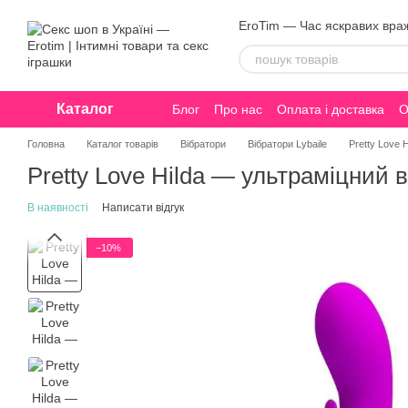
Перейти до основного контенту
EroTim — Час яскравих вра
Каталог
Блог
Про нас
Оплата і доставка
О
Конфіденційність
Головна
Каталог товарів
Вібратори
Вібратори Lybaile
Pretty Love 
Pretty Love Hilda — ультраміцний в
В наявності
Написати відгук
−10%