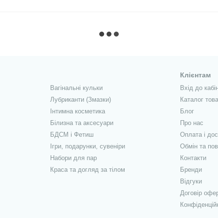
Клієнтам
Вагінальні кульки
Вхід до кабі
Лубриканти (Змазки)
Каталог това
Інтимна косметика
Блог
Білизна та аксесуари
Про нас
БДСМ і Фетиш
Оплата і до
Ігри, подарунки, сувеніри
Обмін та по
Набори для пар
Контакти
Краса та догляд за тілом
Бренди
Відгуки
Договір офе
Конфіденцій