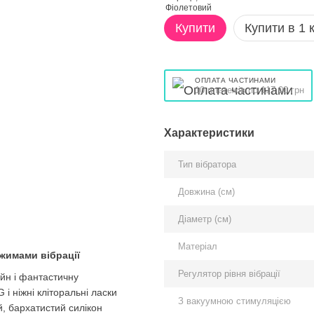
Купити
Купити в 1 к
ОПЛАТА ЧАСТИНАМИ
10 платежів по 117.00 грн
Характеристики
Тип вібратора
Довжина (см)
Діаметр (см)
Матеріал
ежимами вібрації
Регулятор рівня вібрації
айн і фантастичну
і ніжні кліторальні ласки
З вакуумною стимуляцією
й, бархатистий силікон