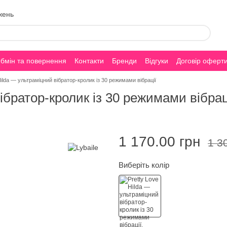
жень
бмін та повернення
Контакти
Бренди
Відгуки
Договір оферт
Hilda — ультраміцний вібратор-кролик із 30 режимами вібрації
ібратор-кролик із 30 режимами вібрац
1 170.00 грн
1 3
Виберіть колір