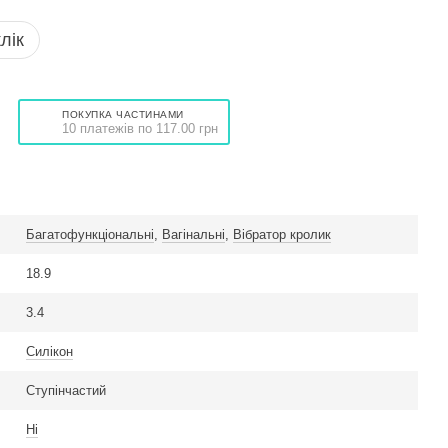
лік
ПОКУПКА ЧАСТИНАМИ
10 платежів по 117.00 грн
Багатофункціональні
,
Вагінальні
,
Вібратор кролик
18.9
3.4
Силікон
Ступінчастий
Ні