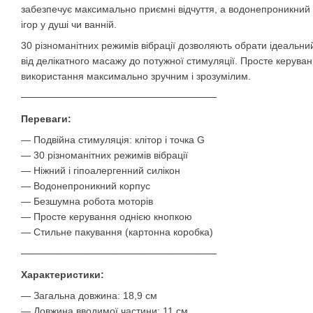
забезпечує максимально приємні відчуття, а водонепроникний 
ігор у душі чи ванній.
30 різноманітних режимів вібрації дозволяють обрати ідеальни
від делікатного масажу до потужної стимуляції. Просте керува
використання максимально зручним і зрозумілим.
────────────────────────────
Переваги:
— Подвійна стимуляція: клітор і точка G
— 30 різноманітних режимів вібрації
— Ніжний і гіпоалергенний силікон
— Водонепроникний корпус
— Безшумна робота моторів
— Просте керування однією кнопкою
— Стильне пакування (картонна коробка)
────────────────────────────
Характеристики:
— Загальна довжина: 18,9 см
— Довжина вводимої частини: 11 см