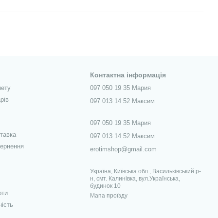
Контактна інформація
нету
097 050 19 35 Мария
рів
097 013 14 52 Максим
097 050 19 35 Мария
ставка
097 013 14 52 Максим
вернення
erotimshop@gmail.com
Україна, Київська обл., Васильківський р-
н, смт. Калинівка, вул.Українська,
будинок 10
рти
Мапа проїзду
ність