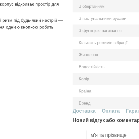
корпус відкриває простір для
З обертанням
З поступальними рухами
й ритм під будь-який настрій —
ння однією кнопкою робить
З функцією нагрівання
Кількість режимів вібрації
Живлення
Водостійкість
Колір
Країна
Бренд
Доставка
Оплата
Гара
Новий відгук або комента