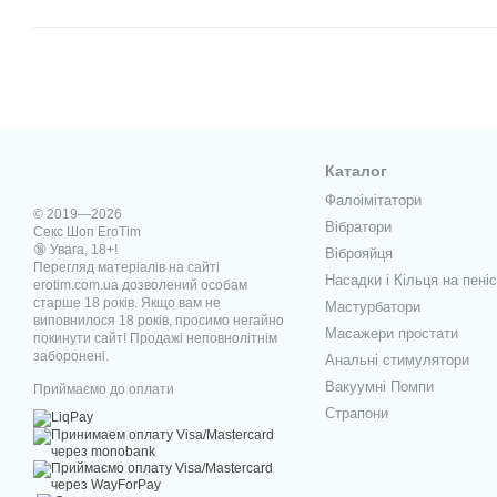
Каталог
Фалоімітатори
© 2019—2026
Вібратори
Секс Шоп EroTim
🔞 Увага, 18+!
Віброяйця
Перегляд матеріалів на сайті
Насадки і Кільця на пеніс
erotim.com.ua дозволений особам
старше 18 років. Якщо вам не
Мастурбатори
виповнилося 18 років, просимо негайно
Масажери простати
покинути сайт! Продажі неповнолітнім
заборонені.
Анальні стимулятори
Вакуумні Помпи
Приймаємо до оплати
Страпони