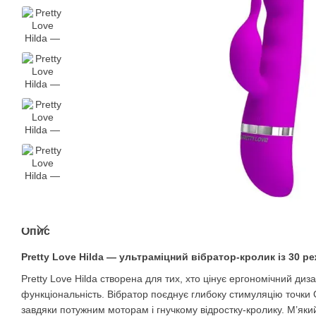
Опис
Pretty Love Hilda — ультраміцний вібратор-кролик із 30 р
Pretty Love Hilda створена для тих, хто цінує ергономічний диз
функціональність. Вібратор поєднує глибоку стимуляцію точки G 
завдяки потужним моторам і гнучкому відростку-кролику. М’яки