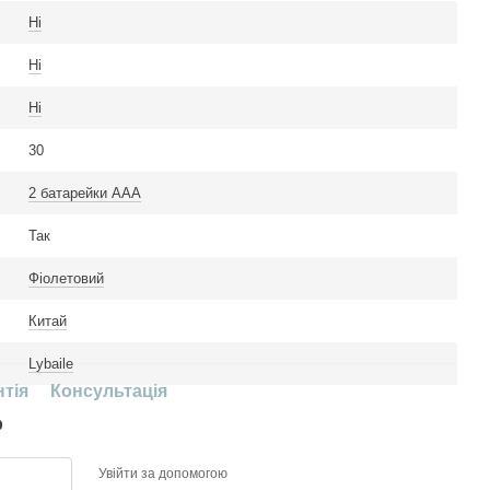
Ні
Ні
Ні
30
2 батарейки ААА
Так
Фіолетовий
Китай
Lybaile
нтія
Консультація
р
Увійти за допомогою