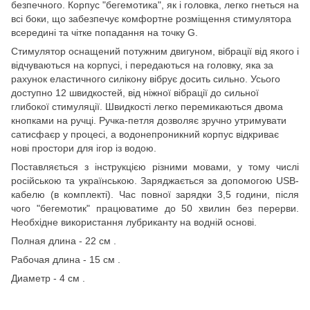
безпечного. Корпус "бегемотика", як і головка, легко гнеться на
всі боки, що забезпечує комфортне розміщення стимулятора
всередині та чітке попадання на точку G.
Стимулятор оснащений потужним двигуном, вібрації від якого і
відчуваються на корпусі, і передаються на головку, яка за
рахунок еластичного силікону вібрує досить сильно. Усього
доступно 12 швидкостей, від ніжної вібрації до сильної
глибокої стимуляції. Швидкості легко перемикаються двома
кнопками на ручці. Ручка-петля дозволяє зручно утримувати
сатисфаєр у процесі, а водонепроникний корпус відкриває
нові простори для ігор із водою.
Поставляється з інструкцією різними мовами, у тому числі
російською та українською. Заряджається за допомогою USB-
кабелю (в комплекті). Час повної зарядки 3,5 години, після
чого "бегемотик" працюватиме до 50 хвилин без перерви.
Необхідне використання лубриканту на водній основі.
Полная длина - 22 см .
Рабочая длина - 15 см .
Диаметр - 4 см .