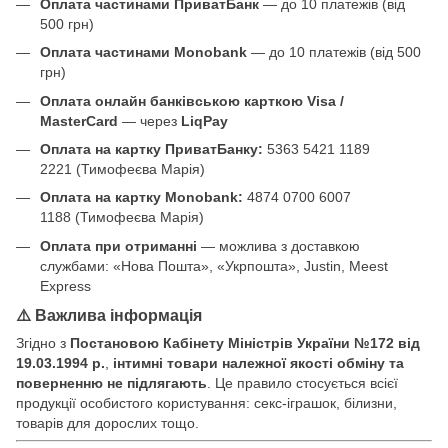
Оплата частинами ПриватБанк
— до 10 платежів (від
500 грн)
Оплата частинами Monobank
— до 10 платежів (від 500
грн)
Оплата онлайн банківською карткою Visa /
MasterCard
— через
LiqPay
Оплата на картку ПриватБанку:
5363 5421 1189
2221 (Тимофеєва Марія)
Оплата на картку Monobank:
4874 0700 6007
1188 (Тимофеєва Марія)
Оплата при отриманні
— можлива з доставкою
службами: «Нова Пошта», «Укрпошта», Justin, Meest
Express
⚠️ Важлива інформація
Згідно з
Постановою Кабінету Міністрів України №172 від
19.03.1994 р.
,
інтимні товари належної якості обміну та
поверненню не підлягають
. Це правило стосується всієї
продукції особистого користування: секс-іграшок, білизни,
товарів для дорослих тощо.