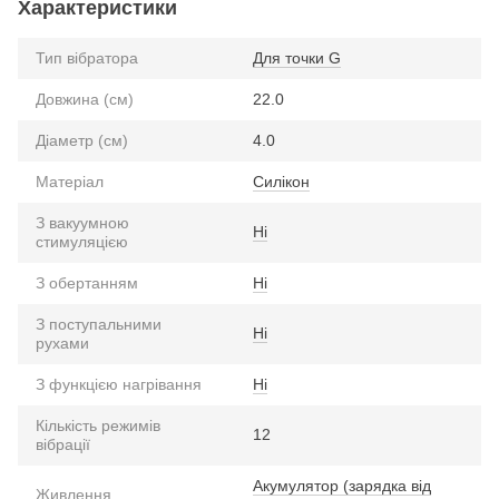
Характеристики
Тип вібратора
Для точки G
Довжина (см)
22.0
Діаметр (см)
4.0
Матеріал
Силікон
З вакуумною
Ні
стимуляцією
З обертанням
Ні
З поступальними
Ні
рухами
З функцією нагрівання
Ні
Кількість режимів
12
вібрації
Акумулятор (зарядка від
Живлення