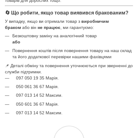
товарів для дорослих тощо.
🔄 Що робити, якщо товар виявився бракованим?
У випадку, якщо ви отримали товар з
виробничим
браком
або він
не працює
, ми гарантуємо:
Безкоштовну заміну на аналогічний товар
або
Повернення коштів після повернення товару на наш склад
та його додаткової перевірки нашими фахівцями
📌 Деталі обміну та повернення уточнюються при зверненні до
служби підтримки.
097 050 19 35 Марія.
050 061 36 67 Марія.
097 013 14 52 Максим.
050 601 36 67 Марія.
097 013 14 52 Максим.