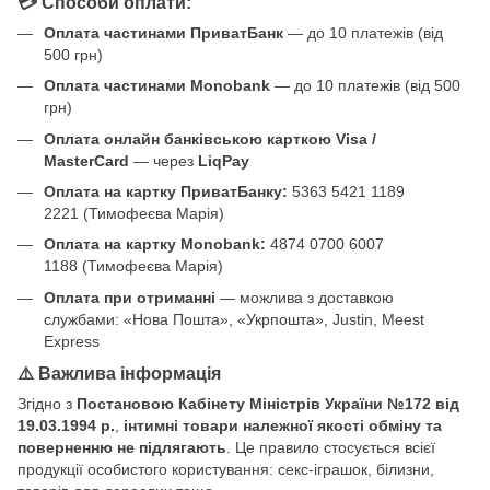
💳 Способи оплати:
Оплата частинами ПриватБанк
— до 10 платежів (від
500 грн)
Оплата частинами Monobank
— до 10 платежів (від 500
грн)
Оплата онлайн банківською карткою Visa /
MasterCard
— через
LiqPay
Оплата на картку ПриватБанку:
5363 5421 1189
2221 (Тимофеєва Марія)
Оплата на картку Monobank:
4874 0700 6007
1188 (Тимофеєва Марія)
Оплата при отриманні
— можлива з доставкою
службами: «Нова Пошта», «Укрпошта», Justin, Meest
Express
⚠️ Важлива інформація
Згідно з
Постановою Кабінету Міністрів України №172 від
19.03.1994 р.
,
інтимні товари належної якості обміну та
поверненню не підлягають
. Це правило стосується всієї
продукції особистого користування: секс-іграшок, білизни,