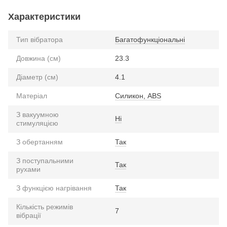
Характеристики
Тип вібратора
Багатофункціональні
Довжина (см)
23.3
Діаметр (см)
4.1
Матеріал
Силикон, ABS
З вакуумною
Ні
стимуляцією
З обертанням
Так
З поступальними
Так
рухами
З функцією нагрівання
Так
Кількість режимів
7
вібрації