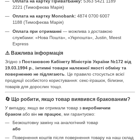
Оплата на картку ПриватБанку:
5363 5421 1189
2221 (Тимофеєва Марія)
Оплата на картку Monobank:
4874 0700 6007
1188 (Тимофеєва Марія)
Оплата при отриманні
— можлива з доставкою
службами: «Нова Пошта», «Укрпошта», Justin, Meest
Express
⚠️ Важлива інформація
Згідно з
Постановою Кабінету Міністрів України №172 від
19.03.1994 р.
,
інтимні товари належної якості обміну та
поверненню не підлягають
. Це правило стосується всієї
продукції особистого користування: секс-іграшок, білизни,
товарів для дорослих тощо.
🔄 Що робити, якщо товар виявився бракованим?
У випадку, якщо ви отримали товар з
виробничим
браком
або він
не працює
, ми гарантуємо:
Безкоштовну заміну на аналогічний товар
або
Повернення коштів після повернення товару на наш склад