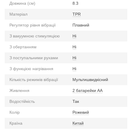
Довжина (см)
8.3
Матеріал
TPR
Регулятор рівня вібрації
Плавний
З вакуумною стимуляцією
Ні
З обертанням
Ні
З поступальними рухами
Ні
З функцією нагрівання
Ні
Кількість режимів вібрації
Мультишвидкісний
Живлення
2 батарейки АА
Водостійкість
Так
Колір
Рожевий
Країна
Китай