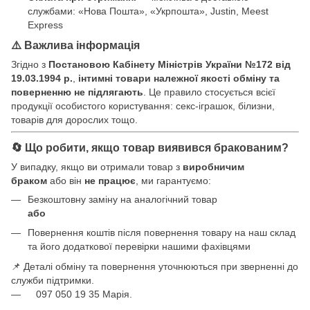
службами: «Нова Пошта», «Укрпошта», Justin, Meest
Express
⚠️ Важлива інформація
Згідно з
Постановою Кабінету Міністрів України №172 від
19.03.1994 р.
,
інтимні товари належної якості обміну та
поверненню не підлягають
. Це правило стосується всієї
продукції особистого користування: секс-іграшок, білизни,
товарів для дорослих тощо.
🔄 Що робити, якщо товар виявився бракованим?
У випадку, якщо ви отримали товар з
виробничим
браком
або він
не працює
, ми гарантуємо:
Безкоштовну заміну на аналогічний товар
або
Повернення коштів після повернення товару на наш склад
та його додаткової перевірки нашими фахівцями
📌 Деталі обміну та повернення уточнюються при зверненні до
служби підтримки.
097 050 19 35 Марія.