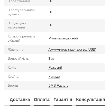
З обертанням
Ні
З поступальними
Ні
рухами
З функцією
Ні
нагрівання
Кількість режимів
Мультишвидкісний
вібрації
Живлення
Акумулятор (зарядка від USB)
Водостійкість
Так
Колір
Рожевий
Країна
Канада
Бренд
BMS Factory
Доставка
Оплата
Гарантія
Консультація