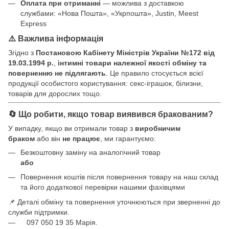
Оплата при отриманні
— можлива з доставкою
службами: «Нова Пошта», «Укрпошта», Justin, Meest
Express
⚠️ Важлива інформація
Згідно з
Постановою Кабінету Міністрів України №172 від
19.03.1994 р.
,
інтимні товари належної якості обміну та
поверненню не підлягають
. Це правило стосується всієї
продукції особистого користування: секс-іграшок, білизни,
товарів для дорослих тощо.
🔄 Що робити, якщо товар виявився бракованим?
У випадку, якщо ви отримали товар з
виробничим
браком
або він
не працює
, ми гарантуємо:
Безкоштовну заміну на аналогічний товар
або
Повернення коштів після повернення товару на наш склад
та його додаткової перевірки нашими фахівцями
📌 Деталі обміну та повернення уточнюються при зверненні до
служби підтримки.
097 050 19 35 Марія.