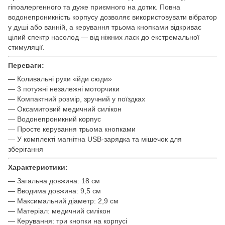
гіпоалергенного та дуже приємного на дотик. Повна
водонепроникність корпусу дозволяє використовувати вібратор
у душі або ванній, а керування трьома кнопками відкриває
цілий спектр насолод — від ніжних ласк до екстремальної
стимуляції.
Переваги:
— Коливальні рухи «йди сюди»
— 3 потужні незалежні моторчики
— Компактний розмір, зручний у поїздках
— Оксамитовий медичний силікон
— Водонепроникний корпус
— Просте керування трьома кнопками
— У комплекті магнітна USB-зарядка та мішечок для
зберігання
Характеристики:
— Загальна довжина: 18 см
— Вводима довжина: 9,5 см
— Максимальний діаметр: 2,9 см
— Матеріал: медичний силікон
— Керування: три кнопки на корпусі