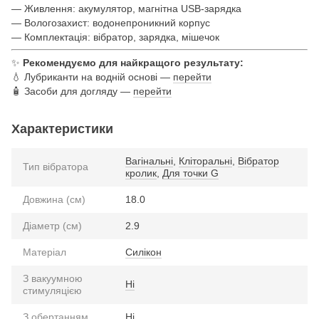
— Живлення: акумулятор, магнітна USB-зарядка
— Вологозахист: водонепроникний корпус
— Комплектація: вібратор, зарядка, мішечок
✨
Рекомендуємо для найкращого результату:
💧 Лубриканти на водній основі —
перейти
🧴 Засоби для догляду —
перейти
Характеристики
Вагінальні
,
Кліторальні
,
Вібратор
Тип вібратора
кролик
,
Для точки G
Довжина (см)
18.0
Діаметр (см)
2.9
Матеріал
Силікон
З вакуумною
Ні
стимуляцією
З обертанням
Ні