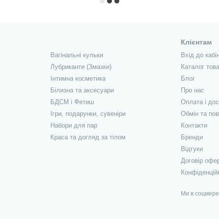
Клієнтам
Вагінальні кульки
Вхід до кабі
Лубриканти (Змазки)
Каталог това
Інтимна косметика
Блог
Білизна та аксесуари
Про нас
БДСМ і Фетиш
Оплата і до
Ігри, подарунки, сувеніри
Обмін та по
Набори для пар
Контакти
Краса та догляд за тілом
Бренди
Відгуки
Договір офе
Конфіденцій
Ми в соцмер