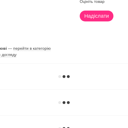
Оцініть товар
Надіслати
нові
—
перейти в категорію
я догляду