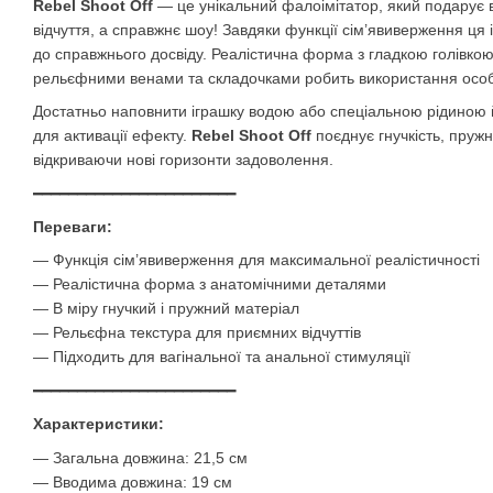
Rebel Shoot Off
— це унікальний фалоімітатор, який подарує в
відчуття, а справжнє шоу! Завдяки функції сім’явиверження ц
до справжнього досвіду. Реалістична форма з гладкою голівко
рельєфними венами та складочками робить використання особ
Достатньо наповнити іграшку водою або спеціальною рідиною й
для активації ефекту.
Rebel Shoot Off
поєднує гнучкість, пружні
відкриваючи нові горизонти задоволення.
━━━━━━━━━━━━━━━━━━━━━━━
Переваги:
— Функція сім’явиверження для максимальної реалістичності
— Реалістична форма з анатомічними деталями
— В міру гнучкий і пружний матеріал
— Рельєфна текстура для приємних відчуттів
— Підходить для вагінальної та анальної стимуляції
━━━━━━━━━━━━━━━━━━━━━━━
Характеристики:
— Загальна довжина: 21,5 см
— Вводима довжина: 19 см