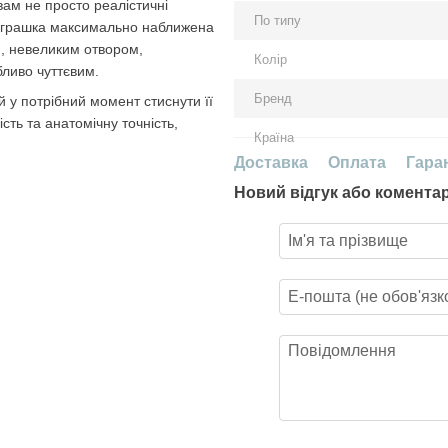
ам не просто реалістичні
По типу
я іграшка максимально наближена
ю, невеликим отвором,
Колір
ливо чуттєвим.
Бренд
 у потрібний момент стиснути її
сть та анатомічну точність,
Країна
Доставка
Оплата
Гара
Новий відгук або комента