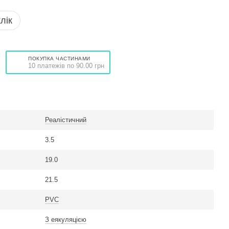
лік
ПОКУПКА ЧАСТИНАМИ
10 платежів по 90.00 грн
Реалістичний
3.5
19.0
21.5
PVC
З еякуляцією