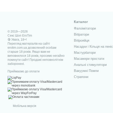
Каталог
Фалоімітатори
© 2019—2026
Вібратори
Секс Шоп EroTim
🔞 Увага, 18+!
Віброяйця
Перегляд матеріалів на сайті
Насадки і Кільця на пеніс
erotim.com.ua дозволений особам
старше 18 років. Якщо вам не
Мастурбатори
виповнилося 18 років, просимо негайно
Масажери простати
покинути сайт! Продажі неповнолітнім
заборонені.
Анальні стимулятори
Вакуумні Помпи
Приймаємо до оплати
Страпони
Мобільна версія