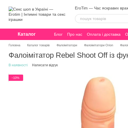
Перейти до основного контенту
EroTim — Час яскравих вра
Каталог
Блог
Про нас
Оплата і доставка
О
Конфіденційність
Головна
Каталог товарів
Фалоімітатори
Фалоімітатори Orion
Фалоі
Фалоімітатор Rebel Shoot Off із ф
В наявності
Написати відгук
−10%