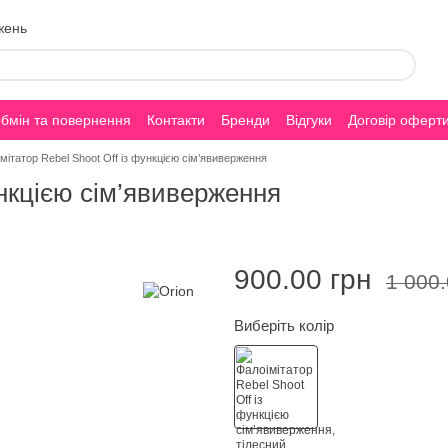
жень
бмін та повернення
Контакти
Бренди
Відгуки
Договір оферт
мітатор Rebel Shoot Off із функцією сім’явиверження
ункцією сім’явиверження
900.00 грн
1 000.
Виберіть колір