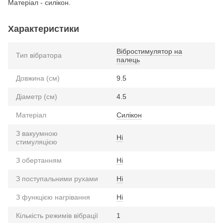
Матеріал - силікон.
Характеристики
Вібростимулятор на
Тип вібратора
палець
Довжина (см)
9.5
Діаметр (см)
4.5
Матеріал
Силікон
З вакуумною
Ні
стимуляцією
З обертанням
Ні
З поступальними рухами
Ні
З функцією нагрівання
Ні
Кількість режимів вібрації
1