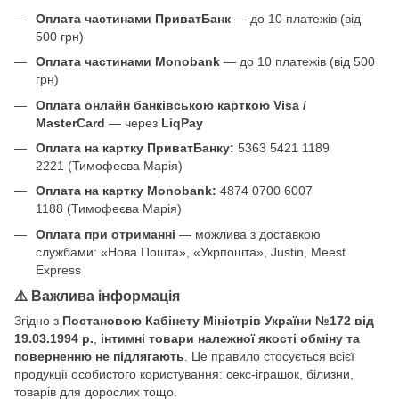
Оплата частинами ПриватБанк
— до 10 платежів (від
500 грн)
Оплата частинами Monobank
— до 10 платежів (від 500
грн)
Оплата онлайн банківською карткою Visa /
MasterCard
— через
LiqPay
Оплата на картку ПриватБанку:
5363 5421 1189
2221 (Тимофеєва Марія)
Оплата на картку Monobank:
4874 0700 6007
1188 (Тимофеєва Марія)
Оплата при отриманні
— можлива з доставкою
службами: «Нова Пошта», «Укрпошта», Justin, Meest
Express
⚠️ Важлива інформація
Згідно з
Постановою Кабінету Міністрів України №172 від
19.03.1994 р.
,
інтимні товари належної якості обміну та
поверненню не підлягають
. Це правило стосується всієї
продукції особистого користування: секс-іграшок, білизни,
товарів для дорослих тощо.